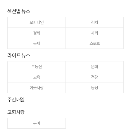
섹션별 뉴스
오피니언
정치
경제
사회
국제
스포츠
라이프 뉴스
부동산
문화
교육
건강
이웃사랑
동정
주간매일
고향사랑
구미