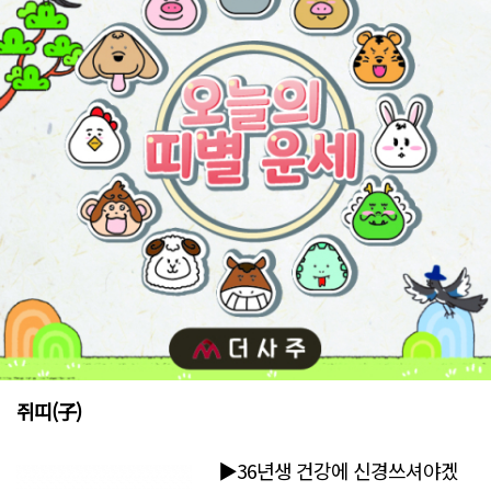
쥐띠(子)
▶36년생 건강에 신경쓰셔야겠