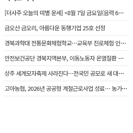
[더사주 오늘의 띠별 운세] <8월 7일 금요일(음력 6월25일)>
금오산 금오리, 아름다운 동행기업 25호 선정
경북과학대 전통문화체험학교…교육부 진로체험 인증기관 선정
안전보건공단 경북지역본부, 이동노동자 온열질환 예방 캠페인
상주 세계모자축제 사라진다…전국민 공모로 새 대표축제 발굴 나서
고아농협, 2026년 공공형 계절근로사업 성료… 농가 일손 부족 해소 '효자'