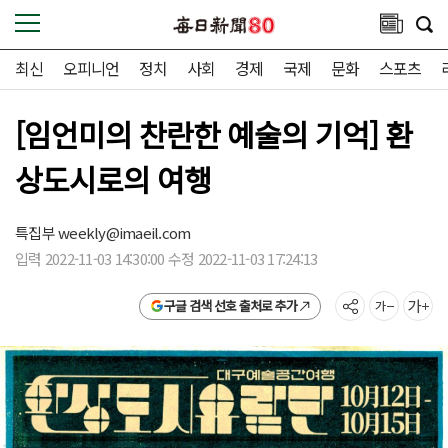
최신
오피니언
정치
사회
경제
국제
문화
스포츠
[임언미의 찬란한 예술의 기억] 환
상도시로의 여행
특집부
weekly@imaeil.com
입력 2022-11-03 14:30:00 수정 2022-11-03 17:24:13
구글 검색 선호 출처로 추가