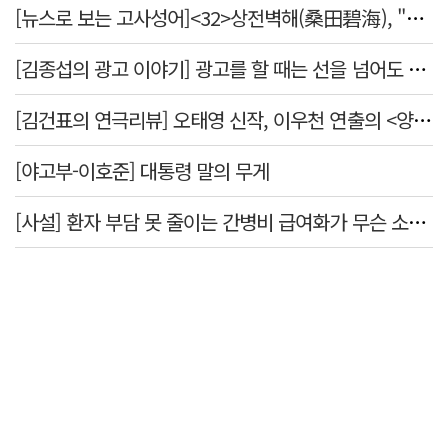
[뉴스로 보는 고사성어]<32>상전벽해(桑田碧海), "뽕나무밭이 푸른 바다가 되었다."
[김종섭의 광고 이야기] 광고를 할 때는 선을 넘어도 좋습니다.
[김건표의 연극리뷰] 오태영 신작, 이우천 연출의 <양은 양순하다>"국민을 온순한 양으로 길들이는 전체주의적 정치의 알레고리"
[야고부-이호준] 대통령 말의 무게
[사설] 환자 부담 못 줄이는 간병비 급여화가 무슨 소용인가