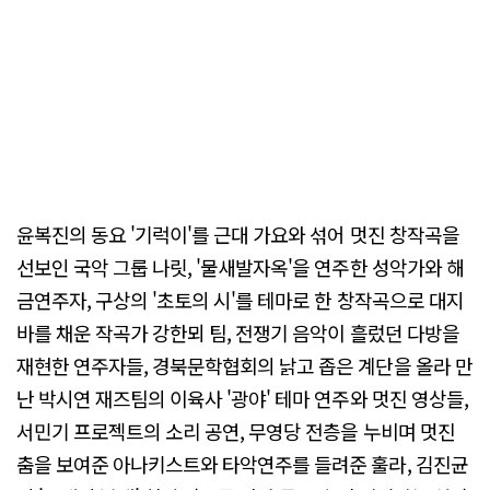
윤복진의 동요 '기럭이'를 근대 가요와 섞어 멋진 창작곡을
선보인 국악 그룹 나릿, '물새발자옥'을 연주한 성악가와 해
금연주자, 구상의 '초토의 시'를 테마로 한 창작곡으로 대지
바를 채운 작곡가 강한뫼 팀, 전쟁기 음악이 흘렀던 다방을
재현한 연주자들, 경북문학협회의 낡고 좁은 계단을 올라 만
난 박시연 재즈팀의 이육사 '광야' 테마 연주와 멋진 영상들,
서민기 프로젝트의 소리 공연, 무영당 전층을 누비며 멋진
춤을 보여준 아나키스트와 타악연주를 들려준 훌라, 김진균