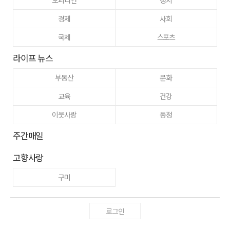
오피니언
정치
경제
사회
국제
스포츠
라이프 뉴스
부동산
문화
교육
건강
이웃사랑
동정
주간매일
고향사랑
구미
로그인