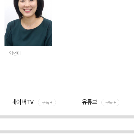
임언미
네이버TV
유튜브
구독 +
구독 +