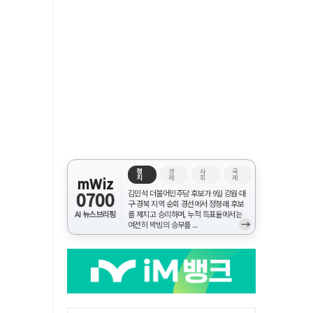
정
경
사
국
치
제
회
제
mWiz
0700
김민석 더불어민주당 후보가 9일 강원·대
구·경북 지역 순회 경선에서 정청래 후보
AI 뉴스브리핑
를 제치고 승리하며, 누적 득표율에서는
→
여전히 박빙의 승부를 ...