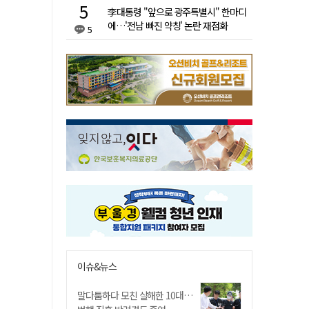
李대통령 "앞으로 광주특별시" 한마디
에…'전남 빠진 약칭' 논란 재점화
5
이슈&뉴스
말다툼하다 모친 살해한 10대…