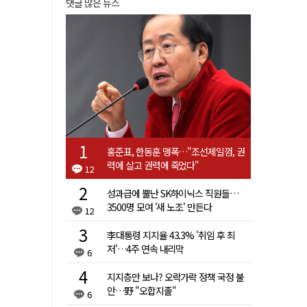
댓글 많은 뉴스
홍준표, 한동훈 맹폭…"조선제일껌, 권
력에 살고 권력에 죽었다"
12
성과급에 뿔난 SK하이닉스 직원들…
3500명 모여 '새 노조' 만든다
12
李대통령 지지율 43.3% '취임 후 최
저'…4주 연속 내리막
6
지지층만 보나? 오락가락 정책 국정 불
안…野 "오합지졸"
6