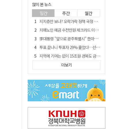
많이 본 뉴스
일간
주간
월간
지지층만 보나? 오락가락 정책 국정 불안…野 "오합지졸"
치매노인 예금 수천만원 체크카드 이용해 빼돌린 70대 간병인, 집행유예
李대통령 "앞으로 광주특별시" 한마디에…'전남 빠진 약칭' 논란 재점화
투표 끝나니 투표자 29% 줄었다…선관위 최종 집계서 수백명 '증발'
지역에 기여는 없이 15조원 경북도 금고 눈독 들이는 대형銀
[여권 국정 운영 난맥상] 그때 그때 다른 규제 완화
더보기
[매일희평] 이들 중 어떤 시술은 7시간 반 걸렸다고 자랑질
나마디 조엘진, 남자 육상 100ｍ 비공인 한국신기록 타이 작성
李대통령 지지율 43.3% '취임 후 최저'…4주 연속 내리막
삼프로TV 46만건 정보 털렸다…계좌·카드정보까지 유출