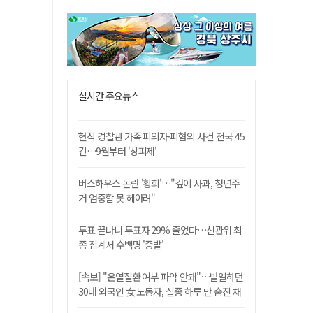
실시간 주요뉴스
현직 경찰관 가족 피의자·피혐의 사건 전국 45
건…9월부터 '상피제'
버스하우스 논란 '황희'…"깊이 사과, 청년주
거 엄중함 못 헤아려"
투표 끝나니 투표자 29% 줄었다…선관위 최
종 집계서 수백명 '증발'
[속보] "온열질환 여부 파악 안돼"…밭일하던
30대 외국인 女 노동자, 실종 하루 만 숨진 채
발견