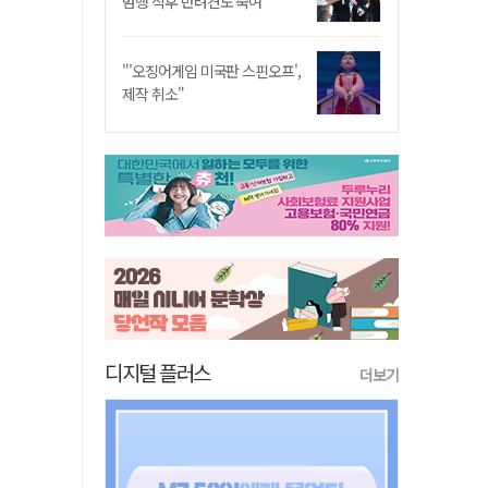
범행 직후 반려견도 죽여
"'오징어게임 미국판 스핀오프',
제작 취소"
디지털 플러스
더보기