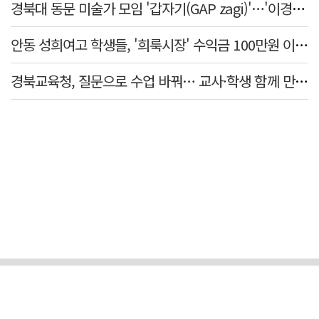
경북대 동문 미술가 모임 '갑자기(GAP zagi)'…'이경(移境):경계를 넘어, 경계너머' 전시
안동 성희여고 학생들, '희룩시장' 수익금 100만원 이웃돕기 성금으로
경북교육청, 질문으로 수업 바꿔… 교사·학생 함께 만든 '미래교실'