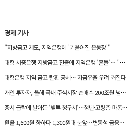
경제 기사
"지방금고 제도, 지역은행에 '기울어진 운동장'"
대형 시중은행 지방금고 진출에 지역은행 '흔들'… "생태계 보호 장치 필요"
대형은행 지역 금고 탈환 공세… 자금유출 우려 커진다
개인 투자자, 올해 국내 주식시장 순매수 200조원 넘었다
증시 급락에 날아든 '빚투 청구서'…청년·고령층 마통 연체↑
환율 1,600원 향하다 1,300원대 눈앞…변동성 금융위기 후 최고