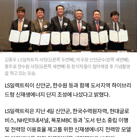
김종우 LS일렉트릭 사장(오른쪽 두번째), 박우량 신안군수(왼쪽 세번쨰),
황주호 한수원 사장(오른쪽 세번째) 등 참석자들이 협약체결 후 기념촬영
을 하고 있는 모습.
LS일렉트릭이 신안군, 한수원 등과 함께 도서지역 하이브리
드형 신재생에너지 단지 조성에 나섰다고 밝혔다.
LS일렉트릭은 지난 4일 신안군, 한국수력원자력, 현대글로
비스, NH인터내셔널, 목포MBC 등과 '도서 탄소 중립 이행
및 전력망 이용효율 제고를 위한 신재생에너지 전력망 모델