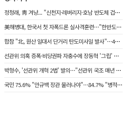
정청래, 靑 겨냥... "신천지·레버리지·호남 반도체 겁박 사과하라"
美해병대, 한국서 첫 자폭드론 실사격훈련…"한반도 지형 학습"
합참 "北, 원산 일대서 단거리 탄도미사일 발사"…42일 만
선관위 의혹 증폭·비당권파 자충수에 장동혁 '그립' 더 강해졌다
박형수, '선관위 개혁 2법' 발의…"선관위 국조 매년 실시"
국민 75.6% "안규백 장관 물러나야"…84.7% "병적기록부 공개해야"