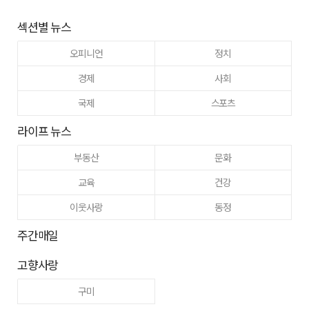
섹션별 뉴스
오피니언
정치
경제
사회
국제
스포츠
라이프 뉴스
부동산
문화
교육
건강
이웃사랑
동정
주간매일
고향사랑
구미