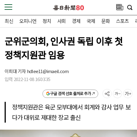
최신
오피니언
정치
사회
경제
국제
문화
스포츠
군위군의회, 인사권 독립 이후 첫
정책지원관 임용
이희대 기자
hdlee11@imaeil.com
입력 2022-11-08 16:03:35
구글 검색 선호 출처로 추가
정책지원관은 육군 모부대에서 회계와 감사 업무 보
다가 대위로 제대한 장교 출신