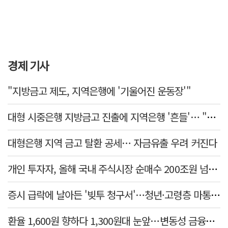
경제 기사
"지방금고 제도, 지역은행에 '기울어진 운동장'"
대형 시중은행 지방금고 진출에 지역은행 '흔들'… "생태계 보호 장치 필요"
대형은행 지역 금고 탈환 공세… 자금유출 우려 커진다
개인 투자자, 올해 국내 주식시장 순매수 200조원 넘었다
증시 급락에 날아든 '빚투 청구서'…청년·고령층 마통 연체↑
환율 1,600원 향하다 1,300원대 눈앞…변동성 금융위기 후 최고