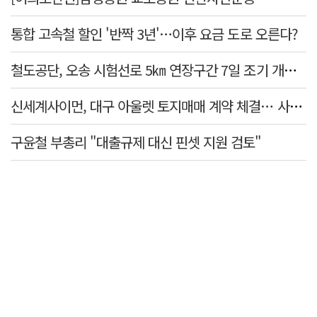
통합 고속철 할인 '반짝 3년'…이후 요금 도로 오른다?
철도공단, 오송 시험선로 5㎞ 연장구간 7일 조기 개통…LA 메트로 사업 지원
신세계사이먼, 대구 아울렛 토지매매 계약 체결… 사업 본궤도
구윤철 부총리 "대출규제 대신 핀셋 지원 검토"