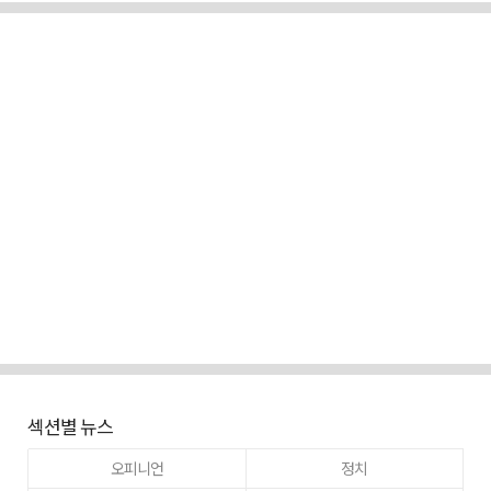
섹션별 뉴스
오피니언
정치