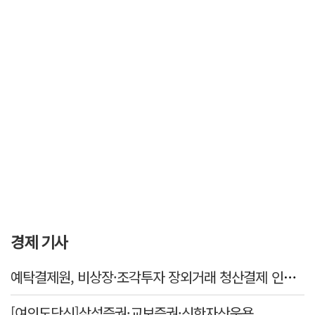
경제 기사
예탁결제원, 비상장·조각투자 장외거래 청산결제 인프라 구축 착수…연내 가동
[여의도단신]삼성증권·교보증권·신한자산운용