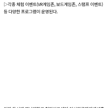
▷각종 체험 이벤트(VR게임존, 보드게임존, 스탬프 이벤트)
등 다양한 프로그램이 운영된다.