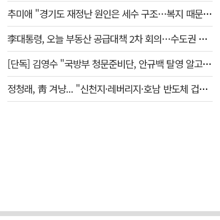
추미애 "경기도 재정난 원인은 세수 구조…복지 때문 아냐"
李대통령, 오늘 부동산 공급대책 2차 회의…수도권 공급안 논의
[단독] 김영수 "국방부 청문준비단, 안규백 탈영 알고있었다"
정청래, 靑 겨냥... "신천지·레버리지·호남 반도체 겁박 사과하라"