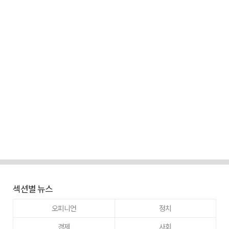
섹션별 뉴스
오피니언
정치
경제
사회