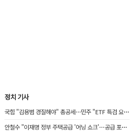
정치 기사
국힘 "김용범 경질해야" 총공세…민주 "ETF 특검 요구는 마타도어"
안철수 "이재명 정부 주택공급 '어닝 쇼크'…공급 포기한 대통령"