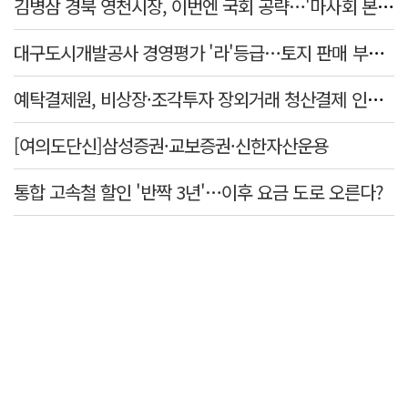
김병삼 경북 영천시장, 이번엔 국회 공략…'마사회 본사 이전·광역교통망 확충' 요청
대구도시개발공사 경영평가 '라'등급…토지 판매 부진에 1년 만에 두 단계 '뚝'
예탁결제원, 비상장·조각투자 장외거래 청산결제 인프라 구축 착수…연내 가동
[여의도단신]삼성증권·교보증권·신한자산운용
통합 고속철 할인 '반짝 3년'…이후 요금 도로 오른다?