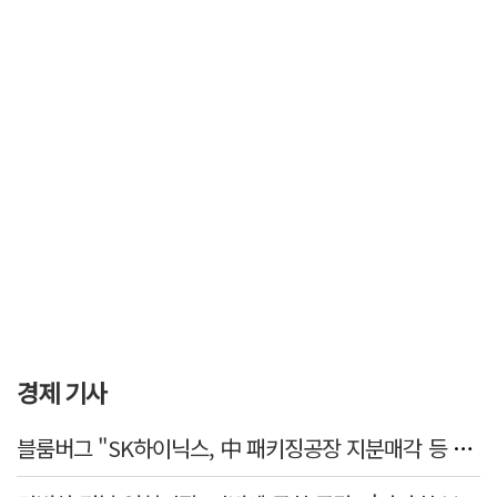
경제 기사
블룸버그 "SK하이닉스, 中 패키징공장 지분매각 등 검토"