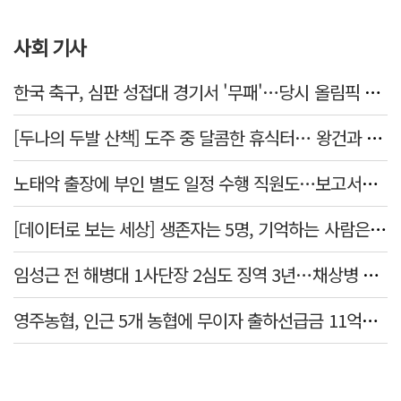
사회 기사
한국 축구, 심판 성접대 경기서 '무패'…당시 올림픽 감독은 홍명보
[두나의 두발 산책] 도주 중 달콤한 휴식터… 왕건과 지명 산책
노태악 출장에 부인 별도 일정 수행 직원도…보고서엔 '공식일정 참석'
[데이터로 보는 세상] 생존자는 5명, 기억하는 사람은 늘었다
임성근 전 해병대 1사단장 2심도 징역 3년…채상병 순직 책임 유죄
영주농협, 인근 5개 농협에 무이자 출하선급금 11억원 지원…상생 유통망 강화