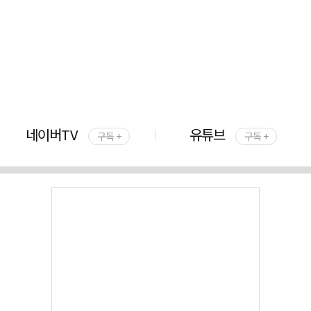
네이버TV
유튜브
구독 +
구독 +