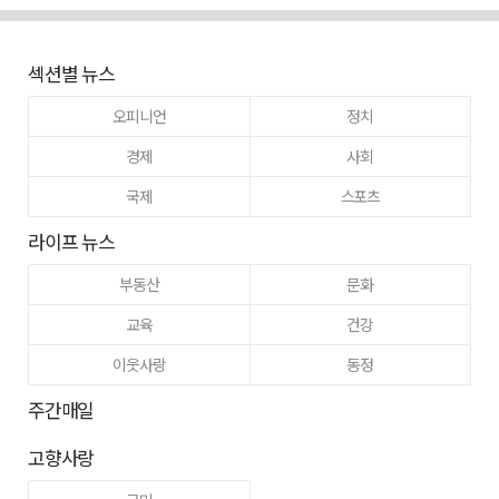
섹션별 뉴스
오피니언
정치
경제
사회
국제
스포츠
라이프 뉴스
부동산
문화
교육
건강
이웃사랑
동정
주간매일
고향사랑