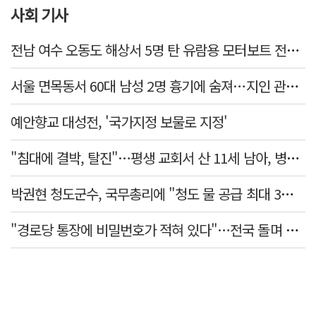
사회 기사
전남 여수 오동도 해상서 5명 탄 유람용 모터보트 전복…2명 숨져
서울 면목동서 60대 남성 2명 흉기에 숨져…지인 관계로 추정
예안향교 대성전, '국가지정 보물로 지정'
"침대에 결박, 탈진"…평생 교회서 산 11세 남아, 병원 이송 끝 숨져
박권현 청도군수, 국무총리에 "청도 물 공급 최대 3만t 늘려달라"
"경로당 통장에 비밀번호가 적혀 있다"…전국 돌며 경로당 13곳 턴 30대 구속