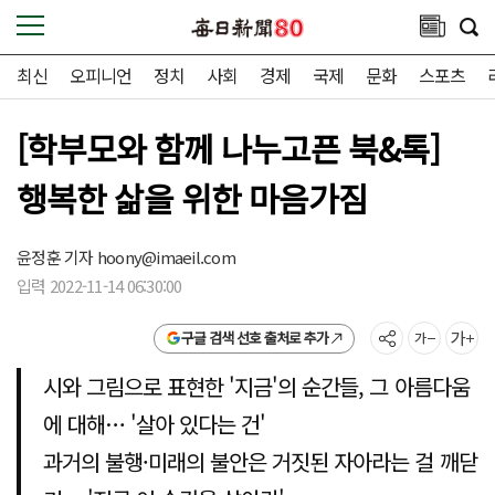
최신
오피니언
정치
사회
경제
국제
문화
스포츠
[학부모와 함께 나누고픈 북&톡]
행복한 삶을 위한 마음가짐
윤정훈 기자
hoony@imaeil.com
입력 2022-11-14 06:30:00
구글 검색 선호 출처로 추가
시와 그림으로 표현한 '지금'의 순간들, 그 아름다움
에 대해… '살아 있다는 건'
과거의 불행·미래의 불안은 거짓된 자아라는 걸 깨닫