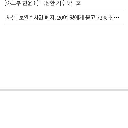
[야고부-한윤조] 극심한 기후 양극화
[사설] 보완수사권 폐지, 20여 명에게 묻고 72% 찬성했다고 밀어붙였다니