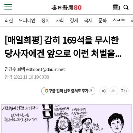
최신
오피니언
정치
사회
경제
국제
문화
스포츠
[매일희평] 감히 169석을 무시한
당사자에겐 앞으로 이런 처벌을...
김경수 화백
edtoon1@daum.net
입력 2022-11-10 19:03:38
구글 검색 선호 출처로 추가