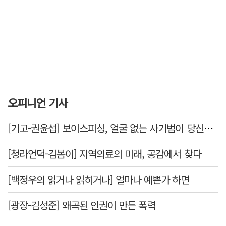
오피니언 기사
[기고-권윤섭] 보이스피싱, 얼굴 없는 사기범이 당신을 노린다
[청라언덕-김봄이] 지역의료의 미래, 공감에서 찾다
[백정우의 읽거나 읽히거나] 얼마나 예쁜가 하면
[광장-김성준] 왜곡된 인권이 만든 폭력