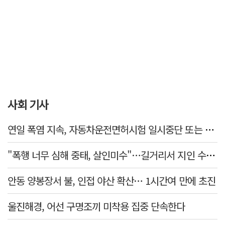
사회 기사
연일 폭염 지속, 자동차운전면허시험 일시중단 또는 축소 운영
"폭행 너무 심해 중태, 살인미수"…길거리서 지인 수십회 때린 50대 '긴급체포'
안동 양봉장서 불, 인접 야산 확산… 1시간여 만에 초진
울진해경, 어선 구명조끼 미착용 집중 단속한다