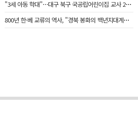
"3세 아동 학대"…대구 북구 국공립어린이집 교사 2명 검찰 송치
800년 한·베 교류의 역사, "경북 봉화의 백년지대계로 피어난다"