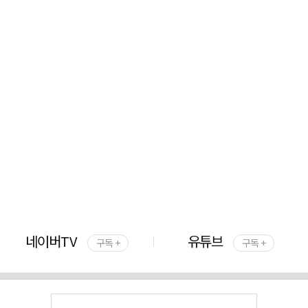
네이버TV
유튜브
구독 +
구독 +