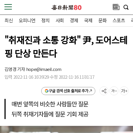
최신
오피니언
정치
사회
경제
국제
문화
스포츠
"취재진과 소통 강화" 尹, 도어스테
핑 단상 만든다
김영경 기자
hope@imaeil.com
입력 2022-11-16 10:39:29 수정 2022-11-16 11:01:17
구글 검색 선호 출처로 추가
매번 앞쪽의 비슷한 사람들만 질문
뒤쪽 취재기자들에 질문 기회 제공