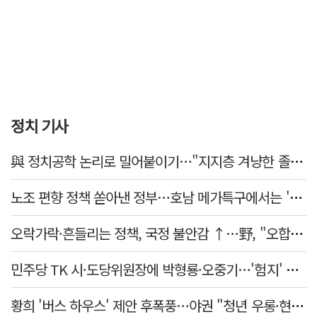
정치 기사
與 정치공학 논리로 밀어붙이기…"지지층 겨냥한 졸속 포퓰리즘 정책"
노조 편향 정책 쏟아낸 정부…호남 메가특구에서는 '반노조'?
오락가락·흔들리는 정책, 국정 불안감 ↑…野, "오합지졸"
민주당 TK 시·도당위원장에 박형룡·오중기…'험지' 총선 이끈다
황희 '버스 하우스' 제안 후폭풍…야권 "청년 우롱·현실 괴리" 총공세