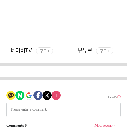
네이버TV
유튜브
구독 +
구독 +