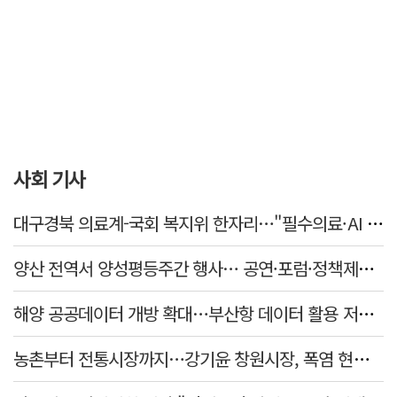
사회 기사
대구경북 의료계-국회 복지위 한자리…"필수의료·AI 바이오 협력 강화"
양산 전역서 양성평등주간 행사… 공연·포럼·정책제안 잇따라
해양 공공데이터 개방 확대…부산항 데이터 활용 저변 넓힌다
농촌부터 전통시장까지…강기윤 창원시장, 폭염 현장 누볐다