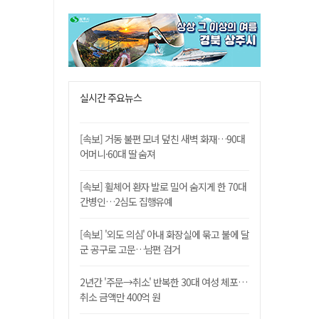
실시간 주요뉴스
[속보] 거동 불편 모녀 덮친 새벽 화재…90대
어머니·60대 딸 숨져
[속보] 휠체어 환자 발로 밀어 숨지게 한 70대
간병인…2심도 집행유예
[속보] '외도 의심' 아내 화장실에 묶고 불에 달
군 공구로 고문…남편 검거
2년간 '주문→취소' 반복한 30대 여성 체포…
취소 금액만 400억 원