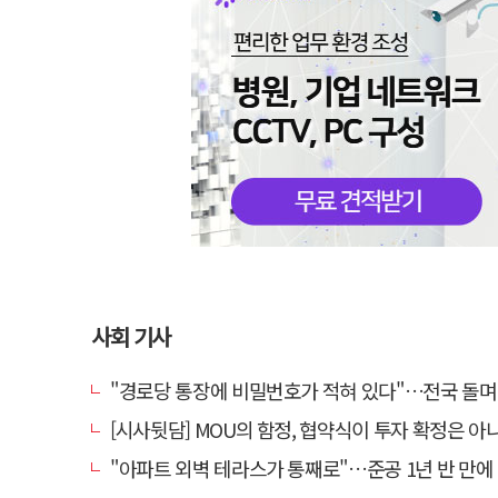
사회 기사
"경로당 통장에 비밀번호가 적혀 있다"…전국 돌며 경로당 13곳 턴 30
[시사뒷담] MOU의 함정, 협약식이 투자 확정은 아
"아파트 외벽 테라스가 통째로"…준공 1년 반 만에 '아찔