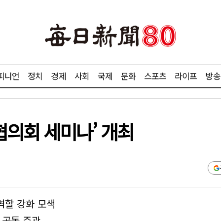
피니언
정치
경제
사회
국제
문화
스포츠
라이프
방송
의회 세미나’ 개최
역할 강화 모색
 공동 주관