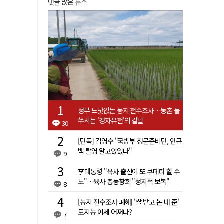
댓글 많은 뉴스
정부 느닷없는 농지 전수조사…농촌 들
쑤시는 '경자유전'의 칼날
30
[단독] 김영수 "국방부 청문준비단, 안규
백 탈영 알고있었다"
9
李대통령 "육사 출신이 또 쿠데타 할 수
도"…육사 총동창회 "정치적 보복"
8
[농지 전수조사 폐해] '쌀 받고 논 내 준'
도지농 이제 어쩌나?
7