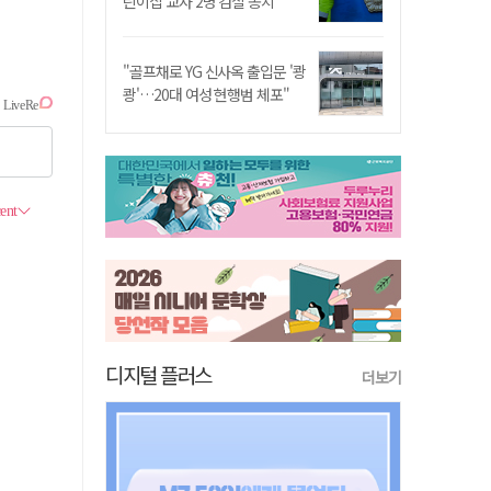
린이집 교사 2명 검찰 송치
"골프채로 YG 신사옥 출입문 '쾅
쾅'…20대 여성 현행범 체포"
디지털 플러스
더보기