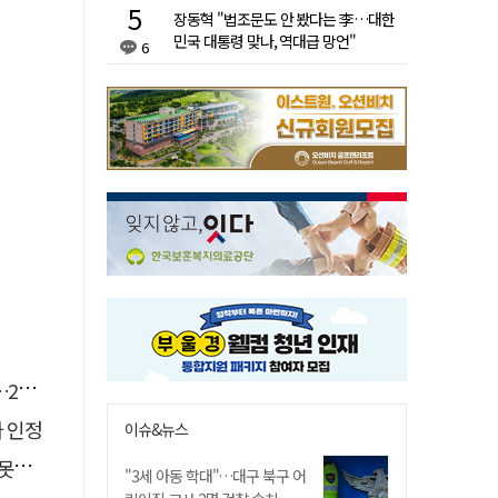
장동혁 "법조문도 안 봤다는 李…대한
민국 대통령 맞나, 역대급 망언"
6
유예
자 인정
이슈&뉴스
 글
"3세 아동 학대"…대구 북구 어