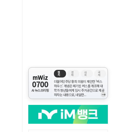
정
경
사
국
치
제
회
제
mWiz
0700
더불어민주당 황희 의원이 제안한 '버스
하우스' 개념은 폐기된 버스를 개조해 대
AI 뉴스브리핑
학가 청년들에게 임시 주거공간으로 제공
→
하자는 내용으로, 네덜란...