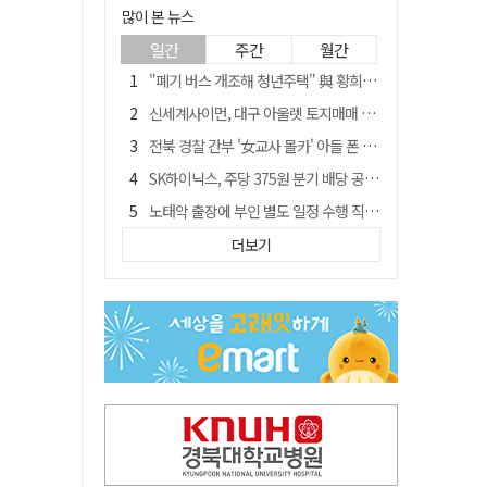
많이 본 뉴스
일간
주간
월간
"폐기 버스 개조해 청년주택" 與 황희…'딸 학비는 年 4200만원'
신세계사이먼, 대구 아울렛 토지매매 계약 체결… 사업 본궤도
전북 경찰 간부 '女교사 몰카' 아들 폰 부수고…"처벌 못하는 사안" 내부망에 글
SK하이닉스, 주당 375원 분기 배당 공시…"3분기 중 주주환원 방안 확정"
노태악 출장에 부인 별도 일정 수행 직원도…보고서엔 '공식일정 참석'
'새 아시아쿼터는 어떨까' 삼성 라이온즈, 새 얼굴 투수 미야모리 영입
더보기
'외도 의심' 아내 화장실에 묶고 불에 달군 공구로 고문…남편 검거
박권현 청도군수, '햇빛 연금 사업' 공약 시동걸어
통합 고속철 할인 '반짝 3년'…이후 요금 도로 오른다?
"골프채로 YG 신사옥 출입문 '쾅쾅'…20대 여성 현행범 체포"[영상]