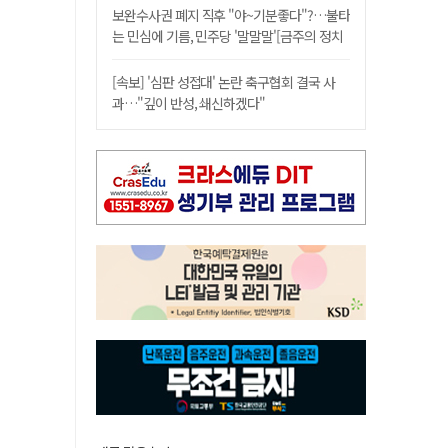
보완수사권 폐지 직후 "야~기분좋다"?…불타
는 민심에 기름, 민주당 '말말말'[금주의 정치
舌전]
[속보] '심판 성접대' 논란 축구협회 결국 사
과…"깊이 반성, 쇄신하겠다"