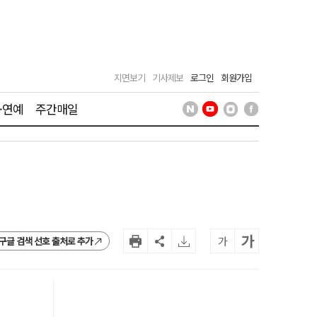
지면보기
기사제보
로그인
회원가입
·연예
주간매일
가
가
구글 검색 선호 출처로 추가