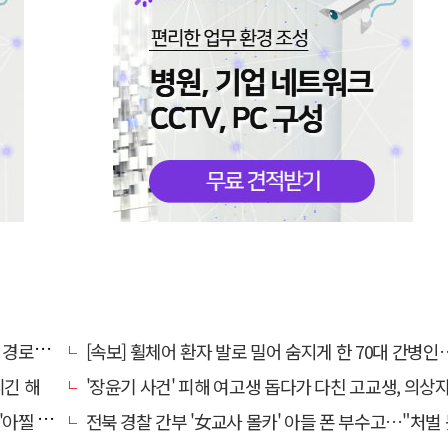
대 구속
[속보] 휠체어 환자 발로 밀어 숨지게 한 70대 간병인…2심도 집행
니긴 해
'장윤기 사건' 피해 여고생 돕다가 다친 고교생, 의상
 사고'
전북 경찰 간부 '女교사 몰카' 아들 폰 부수고…"처벌 못하는 사안" 내부망에