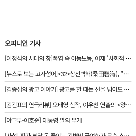
오피니언 기사
[이정식의 시대의 창]폭염 속 이동노동, 이제 '사회적 위험 관리'로 전환할 때
[뉴스로 보는 고사성어]<32>상전벽해(桑田碧海), "뽕나무밭이 푸른 바다가 되었다."
[김종섭의 광고 이야기] 광고를 할 때는 선을 넘어도 좋습니다.
[김건표의 연극리뷰] 오태영 신작, 이우천 연출의 <양은 양순하다>"국민을 온순한 양으로 길들이는 전체주의적 정치의 알레고리"
[야고부-이호준] 대통령 말의 무게
[사설] 환자 부담 못 줄이는 간병비 급여화가 무슨 소용인가