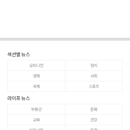
섹션별 뉴스
오피니언
정치
경제
사회
국제
스포츠
라이프 뉴스
부동산
문화
교육
건강
이웃사랑
동정