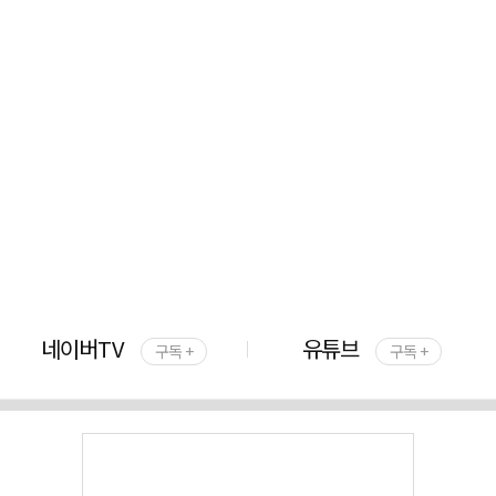
네이버TV
유튜브
구독 +
구독 +