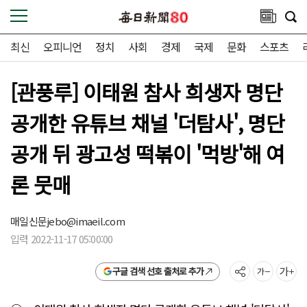
최신
오피니언
정치
사회
경제
국제
문화
스포츠
[관풍루] 이태원 참사 희생자 명단
공개한 유튜브 채널 '더탐사', 명단
공개 뒤 광고성 떡볶이 '먹방'해 여
론 뭇매
매일신문
jebo@imaeil.com
입력 2022-11-17 05:00:00
구글 검색 선호 출처로 추가