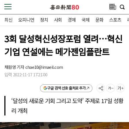
최신
오피니언
정치
사회
경제
국제
문화
스포츠
3회 달성혁신성장포럼 열려…혁신
기업 연설에는 메가젠임플란트
채원영 기자
chae10@imaeil.com
입력 2022-11-17 17:21:00
구글 검색 선호 출처로 추가
‘달성의 새로운 기회 그리고 도약’ 주제로 17일 성황
리 개최