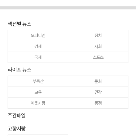
섹션별 뉴스
오피니언
정치
경제
사회
국제
스포츠
라이프 뉴스
부동산
문화
교육
건강
이웃사랑
동정
주간매일
고향사랑