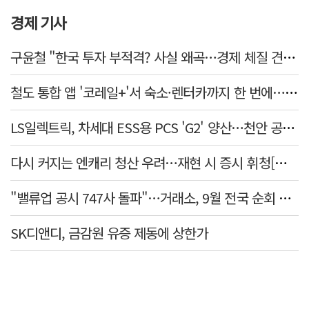
경제 기사
구윤철 "한국 투자 부적격? 사실 왜곡…경제 체질 견실"
철도 통합 앱 '코레일+'서 숙소·렌터카까지 한 번에…여행 서비스 확대
LS일렉트릭, 차세대 ESS용 PCS 'G2' 양산…천안 공장서 출하
다시 커지는 엔캐리 청산 우려…재현 시 증시 휘청[매일뭐니머니]
"밸류업 공시 747사 돌파"…거래소, 9월 전국 순회 설명회 연다
SK디앤디, 금감원 유증 제동에 상한가