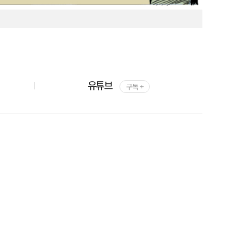
유튜브
구독 +