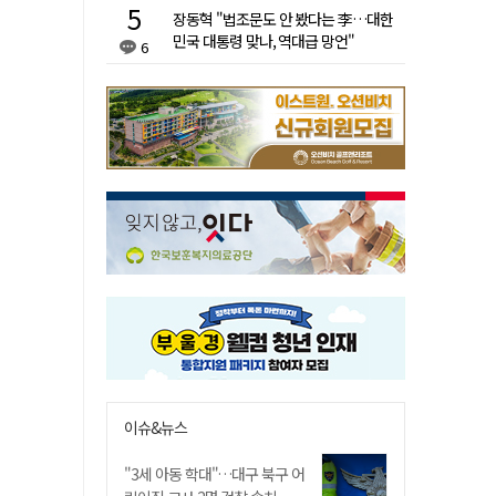
장동혁 "법조문도 안 봤다는 李…대한
민국 대통령 맞나, 역대급 망언"
6
이슈&뉴스
"3세 아동 학대"…대구 북구 어