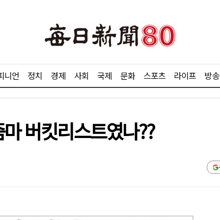
피니언
정치
경제
사회
국제
문화
스포츠
라이프
방송
아줌마 버킷리스트였나??