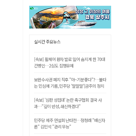
실시간 주요뉴스
[속보] 휠체어 환자 발로 밀어 숨지게 한 70대
간병인…2심도 집행유예
보완수사권 폐지 직후 "야~기분좋다"?…불타
는 민심에 기름, 민주당 '말말말'[금주의 정치
舌전]
[속보] '심판 성접대' 논란 축구협회 결국 사
과…"깊이 반성, 쇄신하겠다"
민주당 제주 연설회 난타전…정청래 "배신자
론" 김민석 "관리 무능"