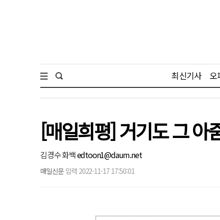
최신기사
오
[매일희평] 거기도 그 
김경수 화백
edtoon1@daum.net
매일신문
입력 2022-11-17 17:50:01