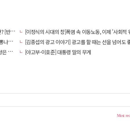
강톡톡]
[이정식의 시대의 창]폭염 속 이동노동, 이제 '사회적 위험 관리'로 전환
었다."
[김종섭의 광고 이야기] 광고를 할 때는 선을 넘어도 좋습니
알레고리"
[야고부-이호준] 대통령 말의 무게