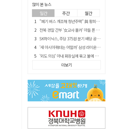
많이 본 뉴스
일간
주간
월간
"폐기 버스 개조해 청년주택" 與 황희…'딸 학비는 年 4200만원'
전북 경찰 간부 '女교사 몰카' 아들 폰 부수고…"처벌 못하는 사안" 내부망에 글
SK하이닉스, 주당 375원 분기 배당 공시…"3분기 중 주주환원 방안 확정"
'새 아시아쿼터는 어떨까' 삼성 라이온즈, 새 얼굴 투수 미야모리 영입
'외도 의심' 아내 화장실에 묶고 불에 달군 공구로 고문…남편 검거
박권현 청도군수, '햇빛 연금 사업' 공약 시동걸어
더보기
김병삼 경북 영천시장, 이번엔 국회 공략…'마사회 본사 이전·광역교통망 확충' 요청
봉화서 주택 에어컨 실외기에서 시작된 불… 주택 화재로 번져
"3세 아동 학대"…대구 북구 국공립어린이집 교사 2명 검찰 송치
경찰, 9월 초부터 상피제 전격 실시…가족 사건 수사 못해