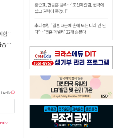
홍준표, 한동훈 맹폭…"조선제일껌, 권력에
살고 권력에 죽었다"
李대통령 "결혼 때문에 손해 보는 나라 안 된
다"…'결혼 페널티' 22개 손본다
할 때
다.