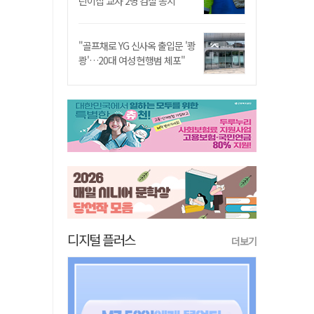
린이집 교사 2명 검찰 송치
"골프채로 YG 신사옥 출입문 '쾅
쾅'…20대 여성 현행범 체포"
디지털 플러스
더보기