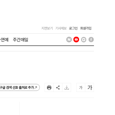
지면보기
기사제보
로그인
회원가입
·연예
주간매일
가
가
구글 검색 선호 출처로 추가