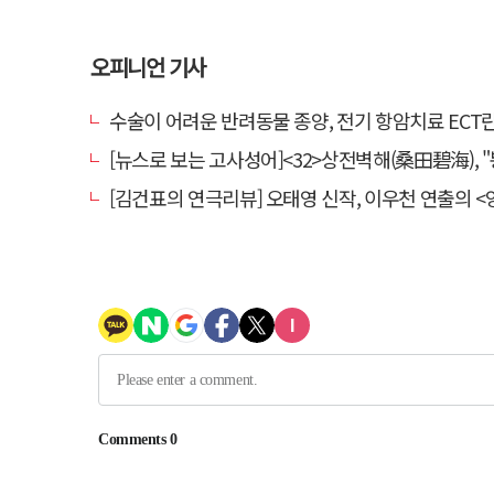
오피니언 기사
수술이 어려운 반려동물 종양, 전기 항암치료 ECT란? [반려동물 건
[뉴스로 보는 고사성어]<32>상전벽해(桑田碧海), "뽕나무밭이 푸른 바다가 되
[김건표의 연극리뷰] 오태영 신작, 이우천 연출의 <양은 양순하다>"국민을 온순한 양으로 길들이는 전체주의적 정치의 