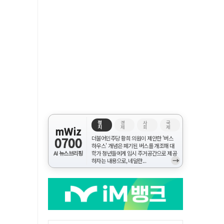
정
경
사
국
치
제
회
제
mWiz
0700
더불어민주당 황희 의원이 제안한 '버스
하우스' 개념은 폐기된 버스를 개조해 대
AI 뉴스브리핑
학가 청년들에게 임시 주거공간으로 제공
→
하자는 내용으로, 네덜란...