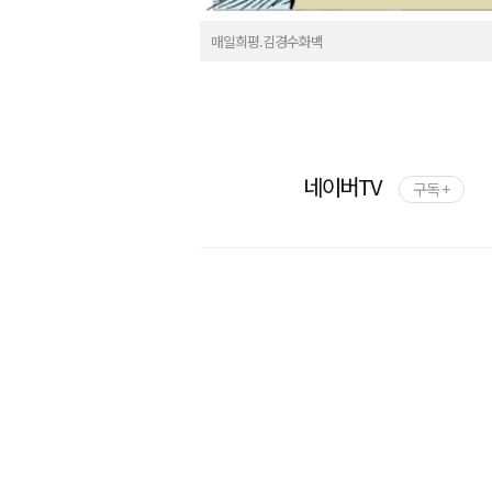
매일희평.김경수화백
네이버TV
구독 +