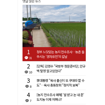
댓글 많은 뉴스
정부 느닷없는 농지 전수조사…농촌 들
쑤시는 '경자유전'의 칼날
31
[단독] 김영수 "국방부 청문준비단, 안규
백 탈영 알고있었다"
10
李대통령 "육사 출신이 또 쿠데타 할 수
도"…육사 총동창회 "정치적 보복"
8
[농지 전수조사 폐해] '쌀 받고 논 내 준'
도지농 이제 어쩌나?
7