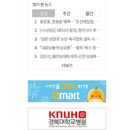
많이 본 뉴스
일간
주간
월간
홍준표, 한동훈 맹폭…"조선제일껌, 권력에 살고 권력에 죽었다"
[시사뒷담] MOU의 함정, 협약식이 투자 확정은 아니긴 해
'심판 성접대' 논란 축구협회 결국 사과…"깊이 반성, 쇄신하겠다"
"내로남불·탁상공론"…황희 '버스 청년주택' 제안에 與 내부서도 쓴소리
김민석, 與전당대회 제주·인천 당원투표서 승리…누적 득표는 '초박빙'
"경로당 통장에 비밀번호가 적혀 있다"…전국 돌며 경로당 13곳 턴 30대 구속
더보기
예안향교 대성전, '국가지정 보물로 지정'
휠체어 환자 발로 밀어 숨지게 한 70대 간병인…2심도 집행유예
"침대에 결박, 탈진"…평생 교회서 산 11세 남아, 병원 이송 끝 숨져
[금주의 이슈] 하늘의 외계인, 바다의 귀향자…영화 '호프'와 '오디세이'