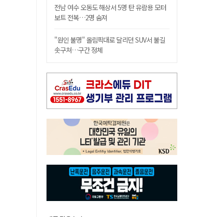
전남 여수 오동도 해상서 5명 탄 유람용 모터
보트 전복…2명 숨져
"원인 불명" 올림픽대로 달리던 SUV서 불길
솟구쳐…구간 정체