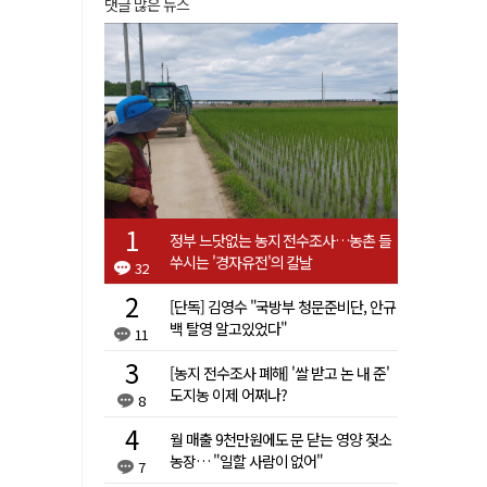
댓글 많은 뉴스
정부 느닷없는 농지 전수조사…농촌 들
쑤시는 '경자유전'의 칼날
32
[단독] 김영수 "국방부 청문준비단, 안규
백 탈영 알고있었다"
11
[농지 전수조사 폐해] '쌀 받고 논 내 준'
도지농 이제 어쩌나?
8
월 매출 9천만원에도 문 닫는 영양 젖소
농장… "일할 사람이 없어"
7