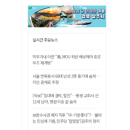
실시간 주요뉴스
막무가내 이란 "美, MOU 위반 배상해야 호르
무즈 재개방"
서울 면목동서 60대 남성 2명 흉기에 숨져…
지인 관계로 추정
[속보]"침대에 결박, 탈진"…평생 교회서 산
11세 남아, 병원 이송 끝 숨져
보완수사권 폐지 직후 "야~기분좋다"?…불타
는 민심에 기름, 민주당 '말말말'[금주의 정치
舌전]