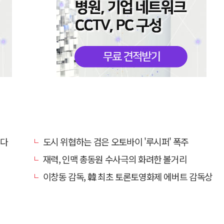
묻다
도시 위협하는 검은 오토바이 '루시퍼' 폭주
재력, 인맥 총동원 수사극의 화려한 볼거리
이창동 감독, 韓 최초 토론토영화제 에버트 감독상