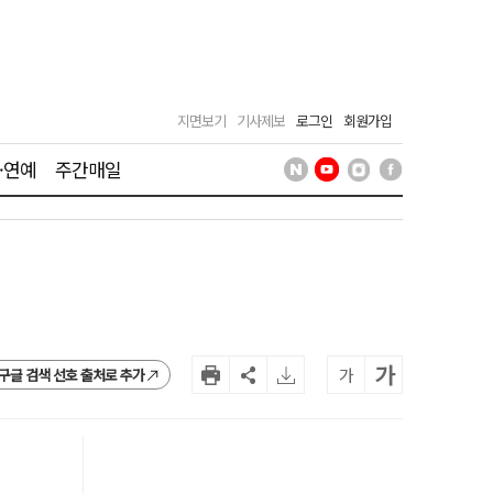
지면보기
기사제보
로그인
회원가입
·연예
주간매일
가
가
구글 검색 선호 출처로 추가