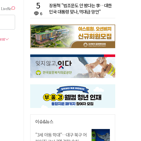
장동혁 "법조문도 안 봤다는 李…대한
민국 대통령 맞나, 역대급 망언"
6
이슈&뉴스
"3세 아동 학대"…대구 북구 어