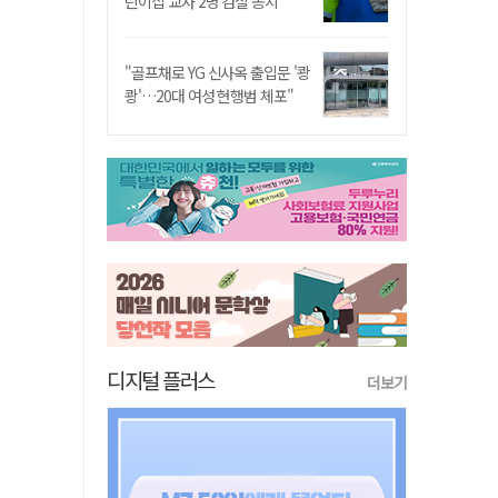
린이집 교사 2명 검찰 송치
"골프채로 YG 신사옥 출입문 '쾅
쾅'…20대 여성 현행범 체포"
디지털 플러스
더보기