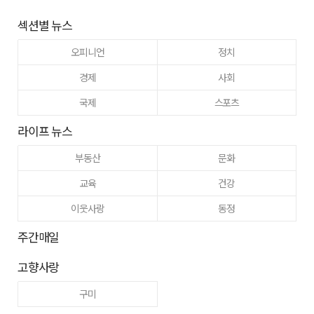
섹션별 뉴스
오피니언
정치
경제
사회
국제
스포츠
라이프 뉴스
부동산
문화
교육
건강
이웃사랑
동정
주간매일
고향사랑
구미