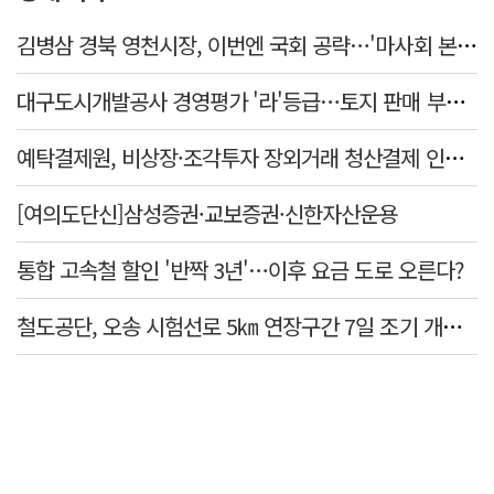
김병삼 경북 영천시장, 이번엔 국회 공략…'마사회 본사 이전·광역교통망 확충' 요청
대구도시개발공사 경영평가 '라'등급…토지 판매 부진에 1년 만에 두 단계 '뚝'
예탁결제원, 비상장·조각투자 장외거래 청산결제 인프라 구축 착수…연내 가동
[여의도단신]삼성증권·교보증권·신한자산운용
통합 고속철 할인 '반짝 3년'…이후 요금 도로 오른다?
철도공단, 오송 시험선로 5㎞ 연장구간 7일 조기 개통…LA 메트로 사업 지원