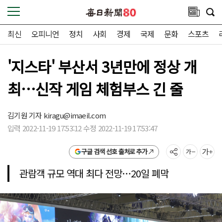
최신
오피니언
정치
사회
경제
국제
문화
스포츠
'지스타' 부산서 3년만에 정상 개
최…신작 게임 체험부스 긴 줄
김기원 기자
kiragu@imaeil.com
입력 2022-11-19 17:53:12 수정 2022-11-19 17:53:47
구글 검색 선호 출처로 추가
관람객 규모 역대 최다 전망…20일 폐막