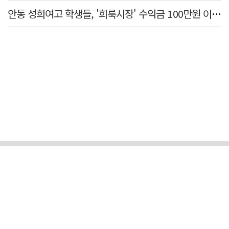
안동 성희여고 학생들, '희룩시장' 수익금 100만원 이웃돕기 성금으로