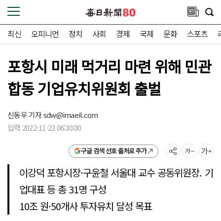
최신
오피니언
정치
사회
경제
국제
문화
스포츠
포항시 미래 먹거리 마련 위해 민관
합동 기업유치위원회 출벌
신동우 기자
sdw@imaeil.com
입력 2022-11-22 06:30:00
구글 검색 선호 출처로 추가
이강덕 포항시장·구윤철 서울대 교수 공동위원장. 기
업대표 등 총 31명 구성
10조 원·50개사 투자유치 달성 목표