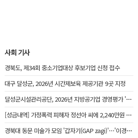
사회 기사
경북도, 제34회 중소기업대상 후보기업 신청 접수
대구 달성군, 2026년 시간제보육 제공기관 9곳 지정
달성군시설관리공단, 2026년 지방공기업 경영평가 '가등급' 최우수 달성
[성금내역] 가정폭력 피해자 정선아 씨에 2,240만원 전달
경북대 동문 미술가 모임 '갑자기(GAP zagi)'…'이경(移境):경계를 넘어, 경계너머' 전시