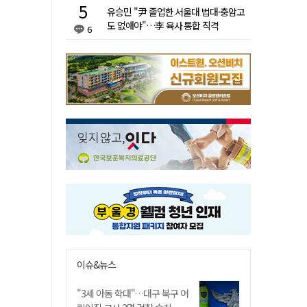
유승민 "尹 졸업한 서울대 법대·충암고
도 없애야"…李 육사 통합 직격
6
이슈&뉴스
"3세 아동 학대"…대구 북구 어