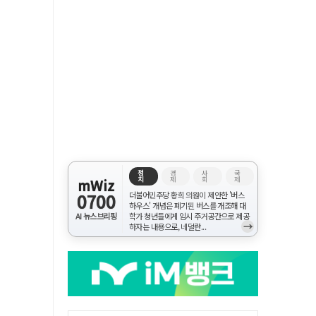
정
경
사
국
치
제
회
제
mWiz
0700
더불어민주당 황희 의원이 제안한 '버스
하우스' 개념은 폐기된 버스를 개조해 대
AI 뉴스브리핑
학가 청년들에게 임시 주거공간으로 제공
→
하자는 내용으로, 네덜란...