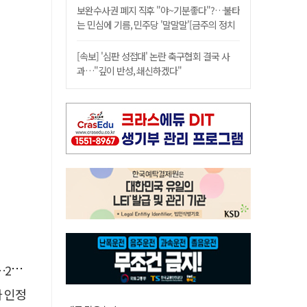
보완수사권 폐지 직후 "야~기분좋다"?…불타
는 민심에 기름, 민주당 '말말말'[금주의 정치
舌전]
[속보] '심판 성접대' 논란 축구협회 결국 사
과…"깊이 반성, 쇄신하겠다"
유예
자 인정