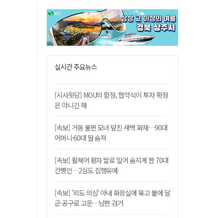
실시간 주요뉴스
[시사뒷담] MOU의 함정, 협약식이 투자 확정
은 아니긴 해
[속보] 거동 불편 모녀 덮친 새벽 화재…90대
어머니·60대 딸 숨져
[속보] 휠체어 환자 발로 밀어 숨지게 한 70대
간병인…2심도 집행유예
[속보] '외도 의심' 아내 화장실에 묶고 불에 달
군 공구로 고문…남편 검거