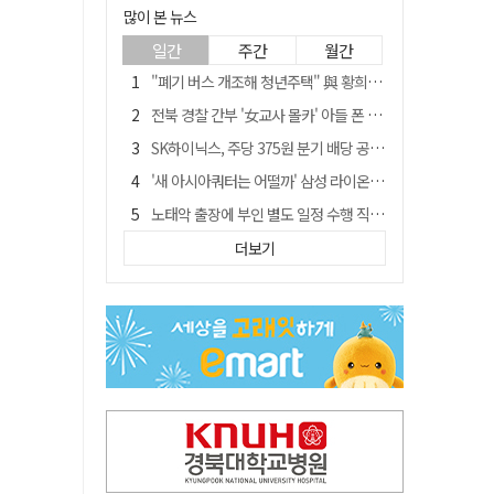
많이 본 뉴스
일간
주간
월간
"폐기 버스 개조해 청년주택" 與 황희…'딸 학비는 年 4200만원'
전북 경찰 간부 '女교사 몰카' 아들 폰 부수고…"처벌 못하는 사안" 내부망에 글
SK하이닉스, 주당 375원 분기 배당 공시…"3분기 중 주주환원 방안 확정"
'새 아시아쿼터는 어떨까' 삼성 라이온즈, 새 얼굴 투수 미야모리 영입
노태악 출장에 부인 별도 일정 수행 직원도…보고서엔 '공식일정 참석'
'외도 의심' 아내 화장실에 묶고 불에 달군 공구로 고문…남편 검거
더보기
박권현 청도군수, '햇빛 연금 사업' 공약 시동걸어
통합 고속철 할인 '반짝 3년'…이후 요금 도로 오른다?
한국 축구, 심판 성접대 경기서 '무패'…당시 올림픽 감독은 홍명보 [영상]
경찰, 9월 초부터 상피제 전격 실시…가족 사건 수사 못해