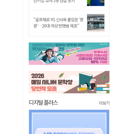
린이집 교사 2명 검찰 송치
"골프채로 YG 신사옥 출입문 '쾅
쾅'…20대 여성 현행범 체포"
디지털 플러스
더보기