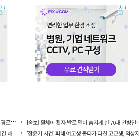
대 구속
[속보] 휠체어 환자 발로 밀어 숨지게 한 70대 간병인…2심도 집행
니긴 해
'장윤기 사건' 피해 여고생 돕다가 다친 고교생, 의상