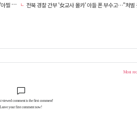
 사고'
전북 경찰 간부 '女교사 몰카' 아들 폰 부수고…"처벌 못하는 사안" 내부망에