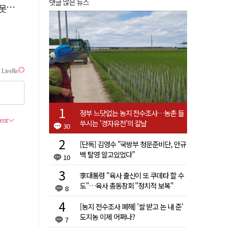
댓글 많은 뉴스
 글
정부 느닷없는 농지 전수조사…농촌 들
쑤시는 '경자유전'의 칼날
30
[단독] 김영수 "국방부 청문준비단, 안규
백 탈영 알고있었다"
10
李대통령 "육사 출신이 또 쿠데타 할 수
도"…육사 총동창회 "정치적 보복"
8
[농지 전수조사 폐해] '쌀 받고 논 내 준'
도지농 이제 어쩌나?
7