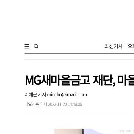
최신기사
오
MG새마을금고 재단, 마
이채근 기자
mincho@imaeil.com
매일신문
입력 2022-11-20 14:48:06