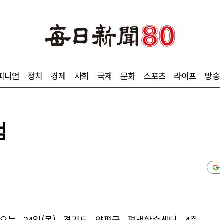
피니언
정치
경제
사회
국제
문화
스포츠
라이프
방송
엄
오는 24일(목) 경기도 양평군 평생학습센터 4층