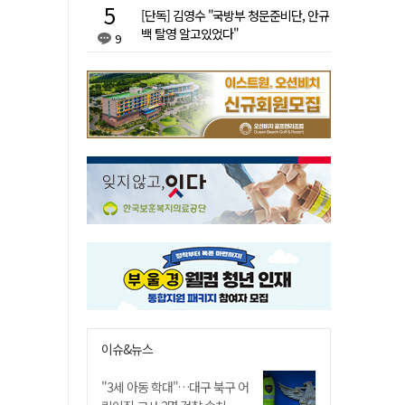
[단독] 김영수 "국방부 청문준비단, 안규
백 탈영 알고있었다"
9
이슈&뉴스
"3세 아동 학대"…대구 북구 어