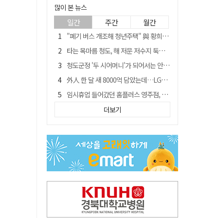
많이 본 뉴스
일간
주간
월간
"폐기 버스 개조해 청년주택" 與 황희…'딸 학비는 年 4200만원'
타는 목마름 청도, 해 저문 저수지 둑에 군수가 서 있었다
청도군정 '두 시어머니'가 되어서는 안된다
外人 한 달 새 8000억 담았는데…LG이노텍 목표주가는 왜 엇갈릴까
임시휴업 들어갔던 홈플러스 영주점, 7일 영업 재개…지하 1층만 운영
신세계사이먼, 대구 아울렛 토지매매 계약 체결… 사업 본궤도
더보기
SK하이닉스, 주당 375원 분기 배당 공시…"3분기 중 주주환원 방안 확정"
이의준 전 경북도 새마을봉사과장, 제28대 울릉군 부군수 취임
"상법개정해도 주주가 '봉'"…하이닉스 솔리다임 상장설에 술렁[개미와글와글]
전북 경찰 간부 '女교사 몰카' 아들 폰 부수고…"처벌 못하는 사안" 내부망에 글