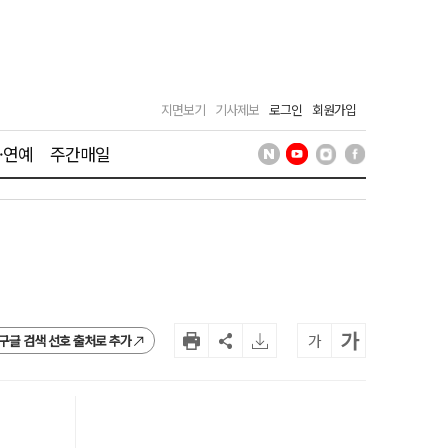
지면보기
기사제보
로그인
회원가입
·연예
주간매일
가
가
구글 검색 선호 출처로 추가