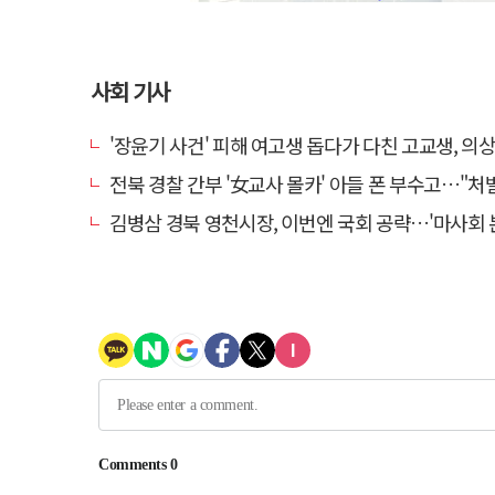
사회 기사
'장윤기 사건' 피해 여고생 돕다가 다친 고교생, 의
전북 경찰 간부 '女교사 몰카' 아들 폰 부수고…"처벌 못하는 사안" 내부
김병삼 경북 영천시장, 이번엔 국회 공략…'마사회 본사 이전·광역교통망 확충