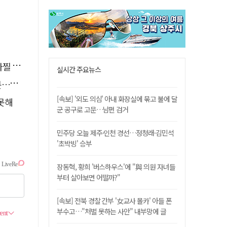
사고'
실시간 주요뉴스
검거
[속보] '외도 의심' 아내 화장실에 묶고 불에 달
 못해
군 공구로 고문…남편 검거
민주당 오늘 제주·인천 경선…정청래·김민석
'초박빙' 승부
장동혁, 황희 '버스하우스'에 "與 의원 자녀들
부터 살아보면 어떨까?"
[속보] 전북 경찰 간부 '女교사 몰카' 아들 폰
부수고…"처벌 못하는 사안" 내부망에 글