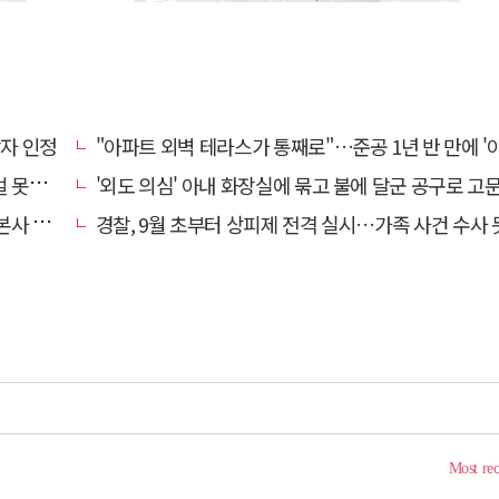
상자 인정
"아파트 외벽 테라스가 통째로"…준공 1년 반 만에 '아찔 
망에 글
'외도 의심' 아내 화장실에 묶고 불에 달군 공구로 고문…남편 
' 요청
경찰, 9월 초부터 상피제 전격 실시…가족 사건 수사