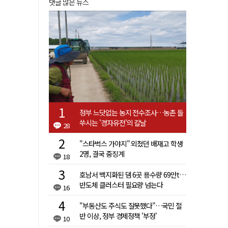
댓글 많은 뉴스
정부 느닷없는 농지 전수조사…농촌 들
쑤시는 '경자유전'의 칼날
28
"스타벅스 가야지" 외쳤던 배재고 학생
2명, 결국 중징계
18
호남서 백지화된 댐 6곳 용수량 69만t…
반도체 클러스터 필요량 넘는다
16
"부동산도 주식도 잘못했다"…국민 절
반 이상, 정부 경제정책 '부정'
10