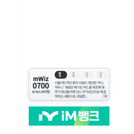
정
경
사
국
치
제
회
제
mWiz
0700
더불어민주당 황희 의원이 제안한 '버스
하우스' 개념은 폐기된 버스를 개조해 대
AI 뉴스브리핑
학가 청년들에게 임시 주거공간으로 제공
→
하자는 내용으로, 네덜란...