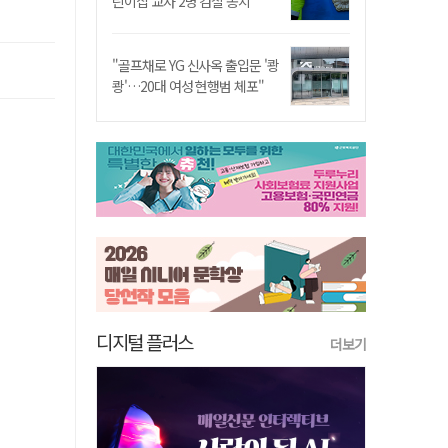
린이집 교사 2명 검찰 송치
"골프채로 YG 신사옥 출입문 '쾅
쾅'…20대 여성 현행범 체포"
디지털 플러스
더보기