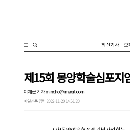
최신기사
오
제15회 몽양학술심포지
이채근 기자
mincho@imaeil.com
매일신문
입력 2022-11-20 14:51:20
(사)몽양여운형선생기념사업회는 