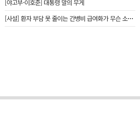
[야고부-이호준] 대통령 말의 무게
[사설] 환자 부담 못 줄이는 간병비 급여화가 무슨 소용인가