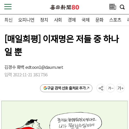
최신
오피니언
정치
사회
경제
국제
문화
스포츠
[매일희평] 이재명은 저들 중 하나
일 뿐
김경수 화백
edtoon1@daum.net
입력 2022-11-21 18:17:56
구글 검색 선호 출처로 추가