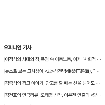
오피니언 기사
[이정식의 시대의 창]폭염 속 이동노동, 이제 '사회적 위험 관리'로 전환할 때
[뉴스로 보는 고사성어]<32>상전벽해(桑田碧海), "뽕나무밭이 푸른 바다가 되었다."
[김종섭의 광고 이야기] 광고를 할 때는 선을 넘어도 좋습니다.
[김건표의 연극리뷰] 오태영 신작, 이우천 연출의 <양은 양순하다>"국민을 온순한 양으로 길들이는 전체주의적 정치의 알레고리"