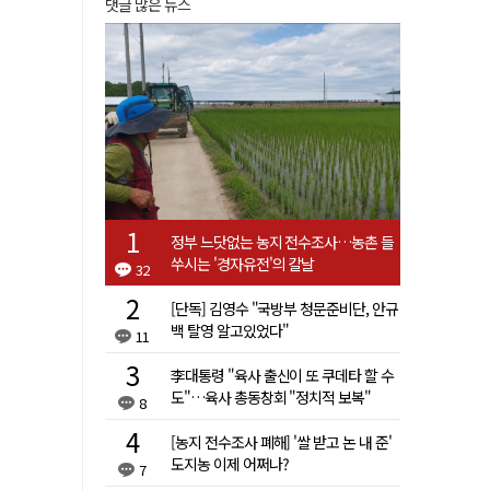
댓글 많은 뉴스
정부 느닷없는 농지 전수조사…농촌 들
쑤시는 '경자유전'의 칼날
32
[단독] 김영수 "국방부 청문준비단, 안규
백 탈영 알고있었다"
11
李대통령 "육사 출신이 또 쿠데타 할 수
도"…육사 총동창회 "정치적 보복"
8
[농지 전수조사 폐해] '쌀 받고 논 내 준'
도지농 이제 어쩌나?
7