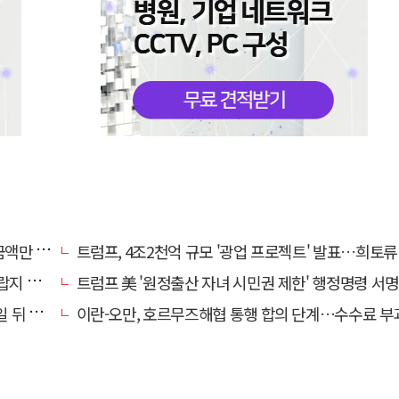
00억 원
트럼프, 4조2천억 규모 '광업 프로젝트' 발표…희토류 탈중국 
않아"
트럼프 美 '원정출산 자녀 시민권 제한' 행정명령 서명
뒤 발효
이란-오만, 호르무즈해협 통행 합의 단계…수수료 