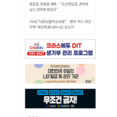
홍준표, 한동훈 맹폭…"조선제일껌, 권력에
살고 권력에 죽었다"
[속보]"내로남불·탁상공론"…황희 '버스 청년
주택' 제안에 與 내부서도 쓴소리