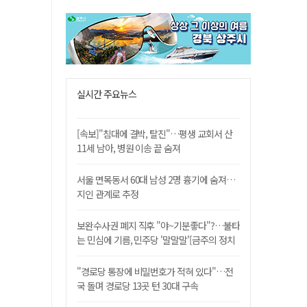
실시간 주요뉴스
[속보]"침대에 결박, 탈진"…평생 교회서 산
11세 남아, 병원 이송 끝 숨져
서울 면목동서 60대 남성 2명 흉기에 숨져…
지인 관계로 추정
보완수사권 폐지 직후 "야~기분좋다"?…불타
는 민심에 기름, 민주당 '말말말'[금주의 정치
舌전]
"경로당 통장에 비밀번호가 적혀 있다"…전
국 돌며 경로당 13곳 턴 30대 구속