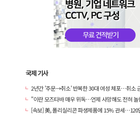
국제 기사
2년간 '주문→취소' 반복한 30대 여성 체포…취소 금액만 4
"이란 모즈타바 매우 위독…언제 사망해도 전혀 놀랍지 
[속보] 美, 폴리실리콘 파생제품에 15% 관세…120일 