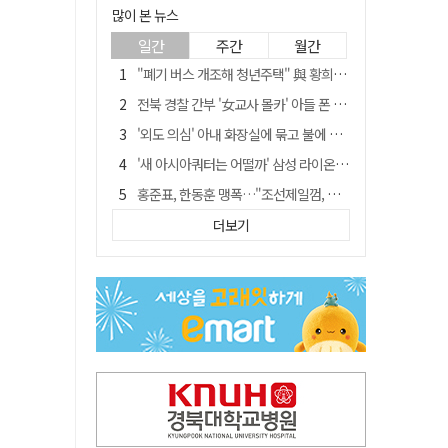
많이 본 뉴스
일간
주간
월간
"폐기 버스 개조해 청년주택" 與 황희…'딸 학비는 年 4200만원'
전북 경찰 간부 '女교사 몰카' 아들 폰 부수고…"처벌 못하는 사안" 내부망에 글
'외도 의심' 아내 화장실에 묶고 불에 달군 공구로 고문…남편 검거
'새 아시아쿼터는 어떨까' 삼성 라이온즈, 새 얼굴 투수 미야모리 영입
홍준표, 한동훈 맹폭…"조선제일껌, 권력에 살고 권력에 죽었다"
[시사뒷담] MOU의 함정, 협약식이 투자 확정은 아니긴 해
더보기
'심판 성접대' 논란 축구협회 결국 사과…"깊이 반성, 쇄신하겠다"
'장윤기 사건' 피해 여고생 돕다가 다친 고교생, 의상자 인정
"경로당 통장에 비밀번호가 적혀 있다"…전국 돌며 경로당 13곳 턴 30대 구속
"내로남불·탁상공론"…황희 '버스 청년주택' 제안에 與 내부서도 쓴소리