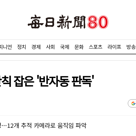
피니언
정치
경제
사회
국제
문화
스포츠
라이프
방송
반칙 잡은 '반자동 판독'
정…12개 추적 카메라로 움직임 파악