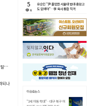
유승민 "尹 졸업한 서울대 법대·충암고
도 없애야"…李 육사 통합 직격
6
속도
부과되나
이슈&뉴스
"3세 아동 학대"…대구 북구 어