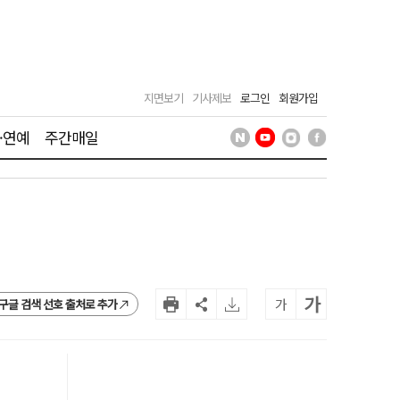
지면보기
기사제보
로그인
회원가입
·연예
주간매일
가
가
구글 검색 선호 출처로 추가