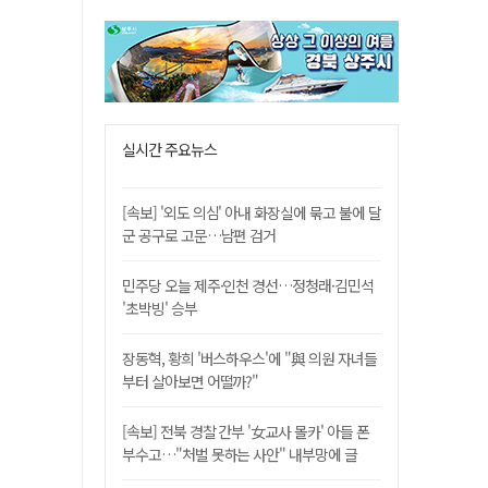
실시간 주요뉴스
[속보] '외도 의심' 아내 화장실에 묶고 불에 달
군 공구로 고문…남편 검거
민주당 오늘 제주·인천 경선…정청래·김민석
'초박빙' 승부
장동혁, 황희 '버스하우스'에 "與 의원 자녀들
부터 살아보면 어떨까?"
[속보] 전북 경찰 간부 '女교사 몰카' 아들 폰
부수고…"처벌 못하는 사안" 내부망에 글