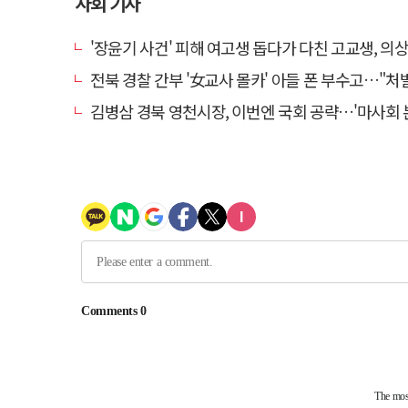
사회 기사
'장윤기 사건' 피해 여고생 돕다가 다친 고교생, 의
전북 경찰 간부 '女교사 몰카' 아들 폰 부수고…"처벌 못하는 사안" 내부
김병삼 경북 영천시장, 이번엔 국회 공략…'마사회 본사 이전·광역교통망 확충