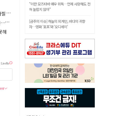
"이란 모즈타바 매우 위독…언제 사망해도 전
혀 놀랍지 않아"
사고'
[금주의 이슈] 하늘의 외계인, 바다의 귀향
검거
자…영화 '호프'와 '오디세이'
 못해