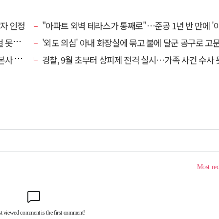
상자 인정
"아파트 외벽 테라스가 통째로"…준공 1년 반 만에 '아찔 
망에 글
'외도 의심' 아내 화장실에 묶고 불에 달군 공구로 고문…남편 
' 요청
경찰, 9월 초부터 상피제 전격 실시…가족 사건 수사