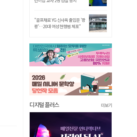
린이집 교사 2명 검찰 송치
"골프채로 YG 신사옥 출입문 '쾅
쾅'…20대 여성 현행범 체포"
디지털 플러스
더보기