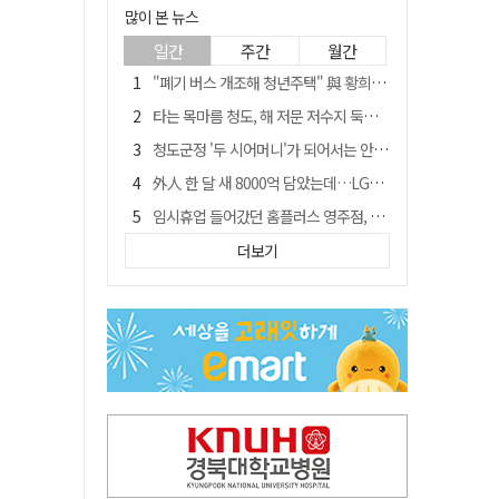
많이 본 뉴스
일간
주간
월간
"폐기 버스 개조해 청년주택" 與 황희…'딸 학비는 年 4200만원'
타는 목마름 청도, 해 저문 저수지 둑에 군수가 서 있었다
청도군정 '두 시어머니'가 되어서는 안된다
外人 한 달 새 8000억 담았는데…LG이노텍 목표주가는 왜 엇갈릴까
임시휴업 들어갔던 홈플러스 영주점, 7일 영업 재개…지하 1층만 운영
신세계사이먼, 대구 아울렛 토지매매 계약 체결… 사업 본궤도
더보기
SK하이닉스, 주당 375원 분기 배당 공시…"3분기 중 주주환원 방안 확정"
이의준 전 경북도 새마을봉사과장, 제28대 울릉군 부군수 취임
"상법개정해도 주주가 '봉'"…하이닉스 솔리다임 상장설에 술렁[개미와글와글]
전북 경찰 간부 '女교사 몰카' 아들 폰 부수고…"처벌 못하는 사안" 내부망에 글