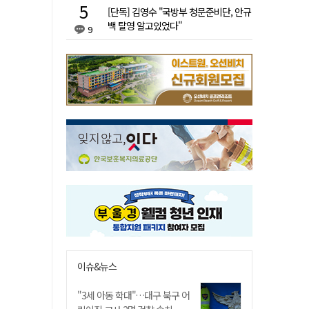
[단독] 김영수 "국방부 청문준비단, 안규
백 탈영 알고있었다"
9
이슈&뉴스
"3세 아동 학대"…대구 북구 어