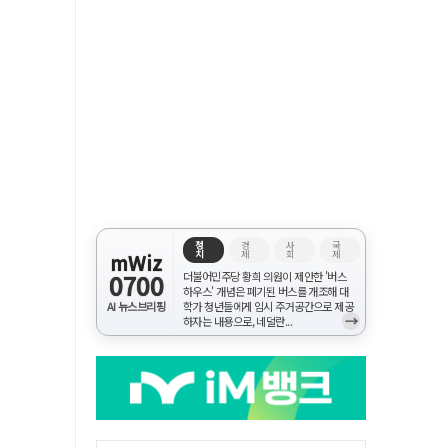
정
경
사
국
치
제
회
제
mWiz
0700
더불어민주당 황희 의원이 제안한 '버스
하우스' 개념은 폐기된 버스를 개조해 대
AI 뉴스브리핑
학가 청년들에게 임시 주거공간으로 제공
→
하자는 내용으로, 네덜란...