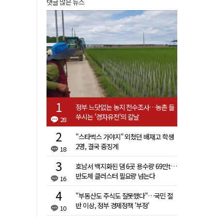
댓글 많은 뉴스
정부 느닷없는 농지 전수조사…농촌 들
쑤시는 '경자유전'의 칼날
28
"스타벅스 가야지" 외쳤던 배재고 학생
2명, 결국 중징계
18
호남서 백지화된 댐 6곳 용수량 69만t…
반도체 클러스터 필요량 넘는다
16
"부동산도 주식도 잘못했다"…국민 절
반 이상, 정부 경제정책 '부정'
10