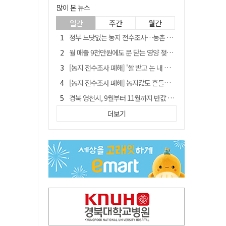
많이 본 뉴스
일간
주간
월간
정부 느닷없는 농지 전수조사…농촌 들쑤시는 '경자유전'의 칼날
월 매출 9천만원에도 문 닫는 영양 젖소농장… "일할 사람이 없어"
[농지 전수조사 폐해] '쌀 받고 논 내 준' 도지농 이제 어쩌나?
[농지 전수조사 폐해] 농지값도 흔들리나…"도지 막히면 헐값 매물 나올 수도"
경북 영천시, 9월부터 11월까지 반값 여행 혜택 제공
'솔리다임 IPO 추진설' SK하이닉스, 주가 9% 급락
더보기
국민 51.9% "李 대통령 재판 재개 필요하다"
[농지 전수조사 폐해] 실경작농·청년농 부담도 커진다
아쉬운 태클
TK신공항 참여 주저한 LH, 광주군공항 사업에는 앞장