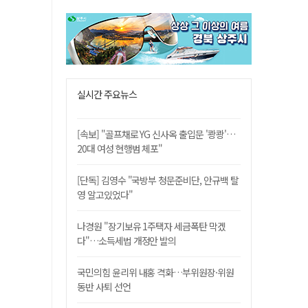
실시간 주요뉴스
[속보] "골프채로 YG 신사옥 출입문 '쾅쾅'…
20대 여성 현행범 체포"
[단독] 김영수 "국방부 청문준비단, 안규백 탈
영 알고있었다"
나경원 "장기보유 1주택자 세금폭탄 막겠
다"…소득세법 개정안 발의
국민의힘 윤리위 내홍 격화…부위원장·위원
동반 사퇴 선언