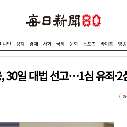
피니언
정치
경제
사회
국제
문화
스포츠
라이프
방송
, 30일 대법 선고…1심 유죄·2