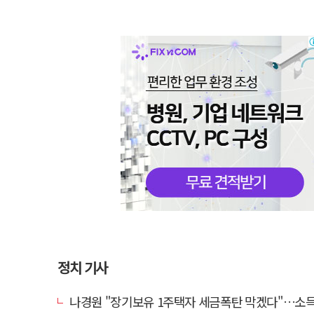
정치 기사
나경원 "장기보유 1주택자 세금폭탄 막겠다"…소득세법 개정