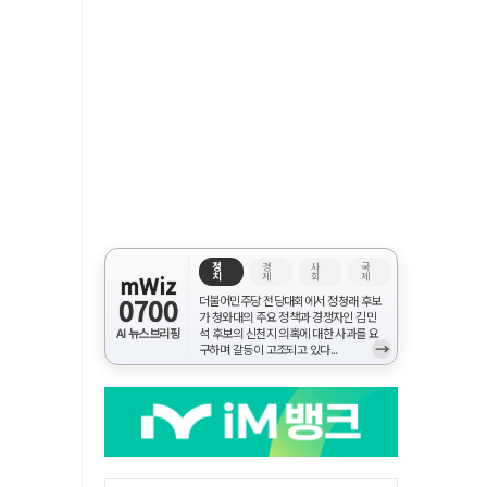
정
경
사
국
치
제
회
제
mWiz
0700
더불어민주당 전당대회에서 정청래 후보
가 청와대의 주요 정책과 경쟁자인 김민
AI 뉴스브리핑
석 후보의 신천지 의혹에 대한 사과를 요
→
구하며 갈등이 고조되고 있다...