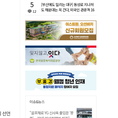
[부산에도 밀리는 대구] 동성로 지나쳐
도 해운대는 꼭 간다, 외국인 관광객 16
12
배 차이
이슈&뉴스
퇴 선언
"골프채로 YG 신사옥 출입문 '쾅