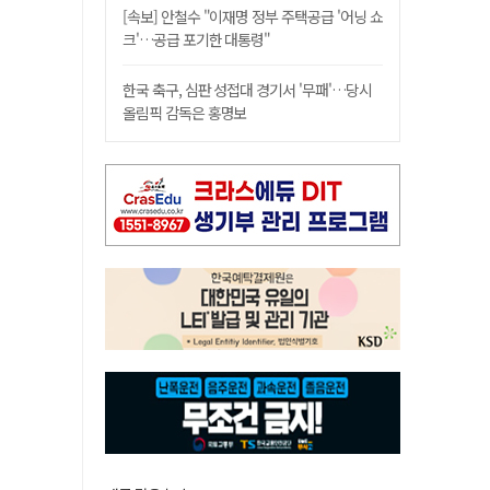
[속보] 안철수 "이재명 정부 주택공급 '어닝 쇼
크'…공급 포기한 대통령"
한국 축구, 심판 성접대 경기서 '무패'…당시
올림픽 감독은 홍명보