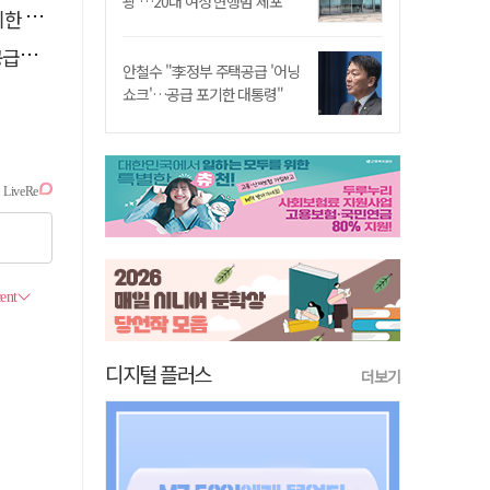
쾅'…20대 여성 현행범 체포"
통령"
논의
안철수 "李정부 주택공급 '어닝
쇼크'…공급 포기한 대통령"
디지털 플러스
더보기