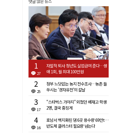
댓글 많은 뉴스
자발적 퇴사 청년도 실업급여 준다…생
애 1회, 월 최대 100만원
27
정부 느닷없는 농지 전수조사…농촌 들
쑤시는 '경자유전'의 칼날
25
"스타벅스 가야지" 외쳤던 배재고 학생
2명, 결국 중징계
17
호남서 백지화된 댐 6곳 용수량 69만t…
반도체 클러스터 필요량 넘는다
16