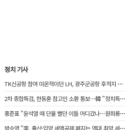
정치 기사
TK신공항 참여 미온적이던 LH, 광주군공항 후적지 조성 앞장
2차 종합특검, 한동훈 참고인 소환 통보…韓 "정치특검 언플" 반발
홍준표 "윤석열 때 단물 빨던 이들 어디갔나…원희룡, 정치무상 느꼈을 것"
박수영 "李, 출산·입양 세액공제 폐지는 역대 최악 세제개악"