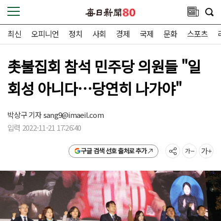
최신
오피니언
정치
사회
경제
국제
문화
스포츠
촛불집회 참석 민주당 의원들 "일
회성 아니다…당연히 나가야"
박상구 기자
sang9@imaeil.com
입력 2022-11-21 17:26:40
구글 검색 선호 출처로 추가