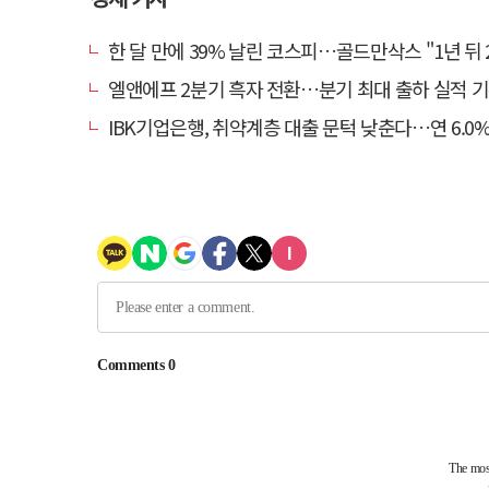
한 달 만에 39% 날린 코스피…골드만삭스 "1년 뒤 2배" 예상
엘앤에프 2분기 흑자 전환…분기 최대 출하 실적 
IBK기업은행, 취약계층 대출 문턱 낮춘다…연 6.0% 'i-ONE 햇살론 특례보증' 