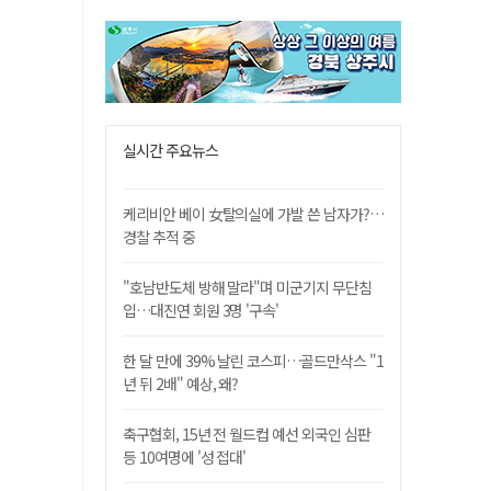
실시간 주요뉴스
케리비안 베이 女탈의실에 가발 쓴 남자가?…
경찰 추적 중
"호남반도체 방해 말라"며 미군기지 무단침
입…대진연 회원 3명 '구속'
한 달 만에 39% 날린 코스피…골드만삭스 "1
년 뒤 2배" 예상, 왜?
축구협회, 15년 전 월드컵 예선 외국인 심판
등 10여명에 '성 접대'