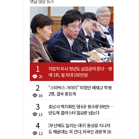
댓글 많은 뉴스
자발적 퇴사 청년도 실업급여 준다…생
애 1회, 월 최대 100만원
25
"스타벅스 가야지" 외쳤던 배재고 학생
2명, 결국 중징계
16
호남서 백지화된 댐 6곳 용수량 69만t…
반도체 클러스터 필요량 넘는다
13
[부산에도 밀리는 대구] 동성로 지나쳐
도 해운대는 꼭 간다, 외국인 관광객 16
12
배 차이