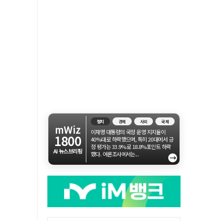
정치
경제
사회
국제
mWiz
이재명 대통령의 국정 운영 지지율이
1800
40%대로 하락했으며, 특히 20대에서 긍
정 평가는 33.9%로 18.8%포인트 하락
AI 뉴스브리핑
했다. 여론조사에서는...
→