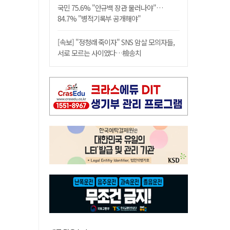
국민 75.6% "안규백 장관 물러나야"…
84.7% "병적기록부 공개해야"
[속보] "정청래 죽이자" SNS 암살 모의자들,
서로 모르는 사이였다…檢송치