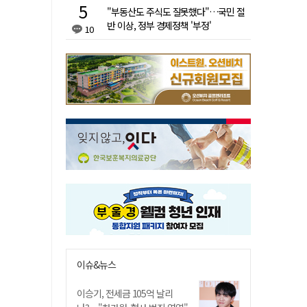
"부동산도 주식도 잘못했다"…국민 절
반 이상, 정부 경제정책 '부정'
10
이슈&뉴스
이승기, 전세금 105억 날리