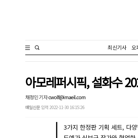
최신기사
오
아모레퍼시픽, 설화수 20
채정민 기자
cwolf@imaeil.com
매일신문
입력 2022-11-30 16:15:26
3가지 한정판 기획 세트, 다
도예가 심보근 작가와 협업한