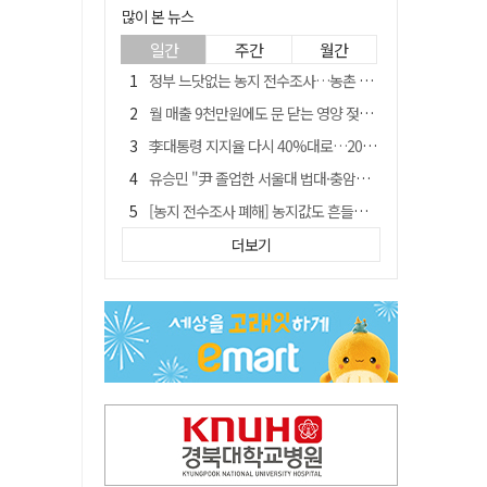
많이 본 뉴스
일간
주간
월간
정부 느닷없는 농지 전수조사…농촌 들쑤시는 '경자유전'의 칼날
월 매출 9천만원에도 문 닫는 영양 젖소농장… "일할 사람이 없어"
李대통령 지지율 다시 40%대로…20대는 18.8%p 급락
유승민 "尹 졸업한 서울대 법대·충암고도 없애야"…李 육사 통합 직격
[농지 전수조사 폐해] 농지값도 흔들리나…"도지 막히면 헐값 매물 나올 수도"
지역활성화 펀드 9호…포항 AI 데이터센터에 6천억 투입
더보기
국민 51.9% "李 대통령 재판 재개 필요하다"
경북 영천시, 9월부터 11월까지 반값 여행 혜택 제공
아쉬운 태클
'솔리다임 IPO 추진설' SK하이닉스, 주가 9% 급락