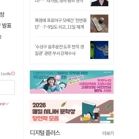
나?…"차가원, 형사 범죄 영역"
선정
폭염에 프로야구 닷새간 '전면중
략 발표
단'…7~9일도 쉬고, 11일 재개
승
'수성구 음주운전 도주 현직 경
찰관' 관련 부서 강제수사
디지털 플러스
더보기