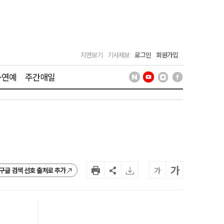
지면보기
기사제보
로그인
회원가입
·연예
주간매일
가
가
구글 검색 선호 출처로 추가