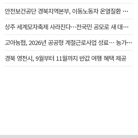
안전보건공단 경북지역본부, 이동노동자 온열질환 예방 캠페인
상주 세계모자축제 사라진다…전국민 공모로 새 대표축제 발굴 나서
고아농협, 2026년 공공형 계절근로사업 성료… 농가 일손 부족 해소 '효자'
경북 영천시, 9월부터 11월까지 반값 여행 혜택 제공