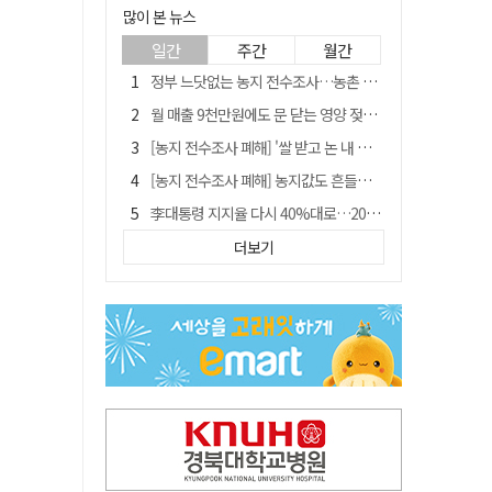
많이 본 뉴스
일간
주간
월간
정부 느닷없는 농지 전수조사…농촌 들쑤시는 '경자유전'의 칼날
월 매출 9천만원에도 문 닫는 영양 젖소농장… "일할 사람이 없어"
[농지 전수조사 폐해] '쌀 받고 논 내 준' 도지농 이제 어쩌나?
[농지 전수조사 폐해] 농지값도 흔들리나…"도지 막히면 헐값 매물 나올 수도"
李대통령 지지율 다시 40%대로…20대는 18.8%p 급락
유승민 "尹 졸업한 서울대 법대·충암고도 없애야"…李 육사 통합 직격
더보기
경북 영천시, 9월부터 11월까지 반값 여행 혜택 제공
지역활성화 펀드 9호…포항 AI 데이터센터에 6천억 투입
국민 51.9% "李 대통령 재판 재개 필요하다"
'솔리다임 IPO 추진설' SK하이닉스, 주가 9% 급락