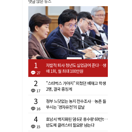
댓글 많은 뉴스
자발적 퇴사 청년도 실업급여 준다…생
애 1회, 월 최대 100만원
27
"스타벅스 가야지" 외쳤던 배재고 학생
2명, 결국 중징계
17
정부 느닷없는 농지 전수조사…농촌 들
쑤시는 '경자유전'의 칼날
16
호남서 백지화된 댐 6곳 용수량 69만t…
반도체 클러스터 필요량 넘는다
15