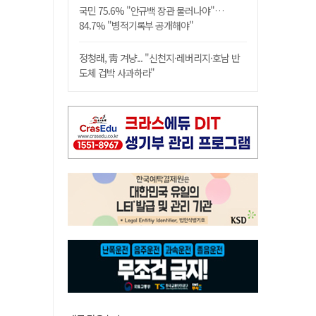
국민 75.6% "안규백 장관 물러나야"…
84.7% "병적기록부 공개해야"
정청래, 靑 겨냥... "신천지·레버리지·호남 반
도체 겁박 사과하라"