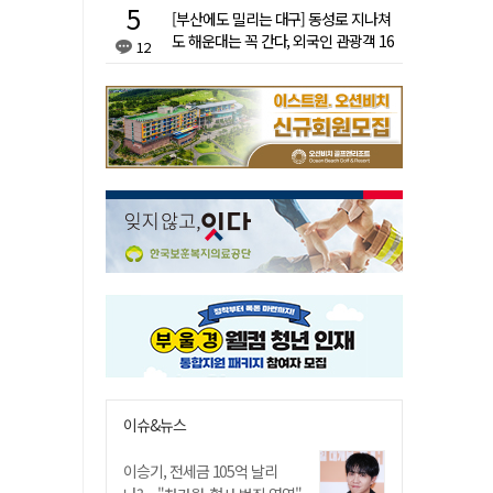
[부산에도 밀리는 대구] 동성로 지나쳐
도 해운대는 꼭 간다, 외국인 관광객 16
12
배 차이
이슈&뉴스
이승기, 전세금 105억 날리