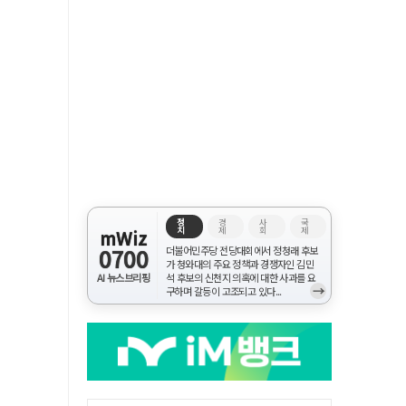
정
경
사
국
치
제
회
제
mWiz
0700
더불어민주당 전당대회에서 정청래 후보
가 청와대의 주요 정책과 경쟁자인 김민
AI 뉴스브리핑
석 후보의 신천지 의혹에 대한 사과를 요
→
구하며 갈등이 고조되고 있다...