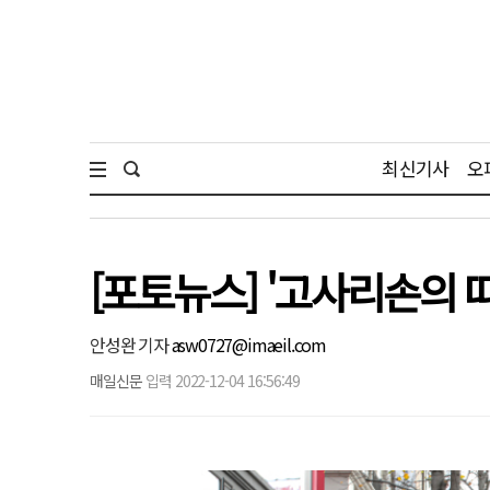
최신기사
오
[포토뉴스] '고사리손의 
안성완 기자
asw0727@imaeil.com
매일신문
입력 2022-12-04 16:56:49