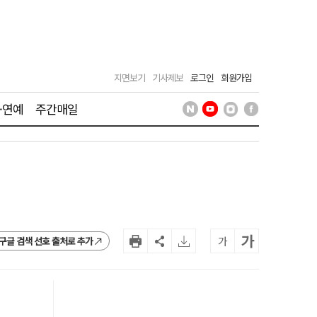
지면보기
기사제보
로그인
회원가입
·연예
주간매일
가
가
구글 검색 선호 출처로 추가