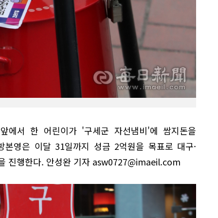
 앞에서 한 어린이가 '구세군 자선냄비'에 쌈지돈을
본영은 이달 31일까지 성금 2억원을 목표로 대구·
진행한다. 안성완 기자 asw0727@imaeil.com