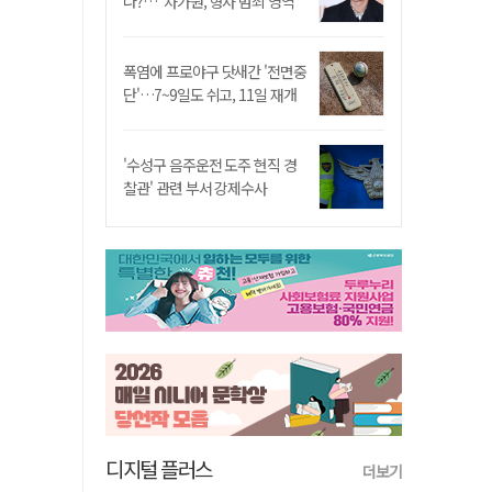
나?…"차가원, 형사 범죄 영역"
폭염에 프로야구 닷새간 '전면중
단'…7~9일도 쉬고, 11일 재개
'수성구 음주운전 도주 현직 경
찰관' 관련 부서 강제수사
디지털 플러스
더보기