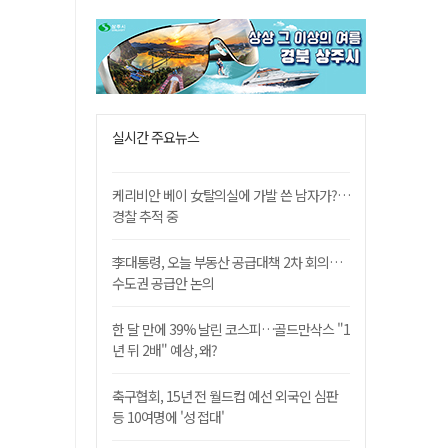
실시간 주요뉴스
케리비안 베이 女탈의실에 가발 쓴 남자가?…
경찰 추적 중
李대통령, 오늘 부동산 공급대책 2차 회의…
수도권 공급안 논의
한 달 만에 39% 날린 코스피…골드만삭스 "1
년 뒤 2배" 예상, 왜?
축구협회, 15년 전 월드컵 예선 외국인 심판
등 10여명에 '성 접대'