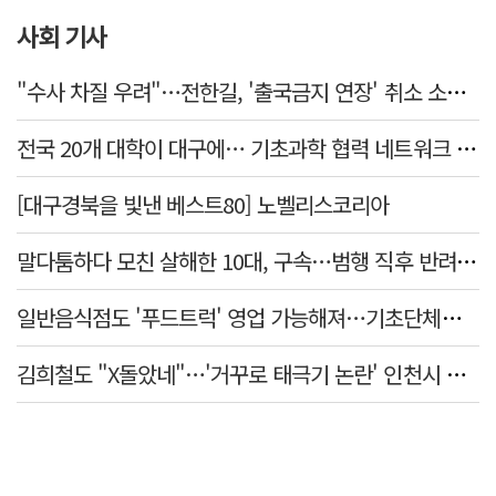
사회 기사
"수사 차질 우려"…전한길, '출국금지 연장' 취소 소송 패소
전국 20개 대학이 대구에… 기초과학 협력 네트워크 출범하다
[대구경북을 빛낸 베스트80] 노벨리스코리아
말다툼하다 모친 살해한 10대, 구속…범행 직후 반려견도 죽여
일반음식점도 '푸드트럭' 영업 가능해져…기초단체별 조례 개정 움직임
김희철도 "X돌았네"…'거꾸로 태극기 논란' 인천시 현수막, 이틀 만에 철거