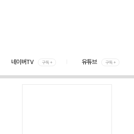
네이버TV
유튜브
구독 +
구독 +