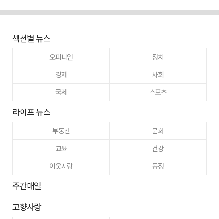
섹션별 뉴스
오피니언
정치
경제
사회
국제
스포츠
라이프 뉴스
부동산
문화
교육
건강
이웃사랑
동정
주간매일
고향사랑