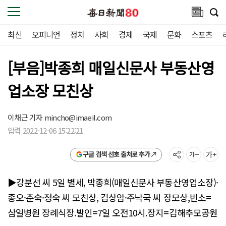
최신
오피니언
정치
사회
경제
국제
문화
스포츠
[부음]박종희 매일신문사 부동산영
업소장 모친상
이채근 기자
mincho@imaeil.com
입력 2022-12-06 15:22:21
구글 검색 선호 출처로 추가
▶강분선 씨 5일 별세, 박종희(매일신문사 부동산영업소장)·
종오·춘숙·정숙 씨 모친상, 김상암·주낙국 씨 장모상,빈소=
삼일병원 장례식장.발인=7일 오전10시.장지=김해추모공원