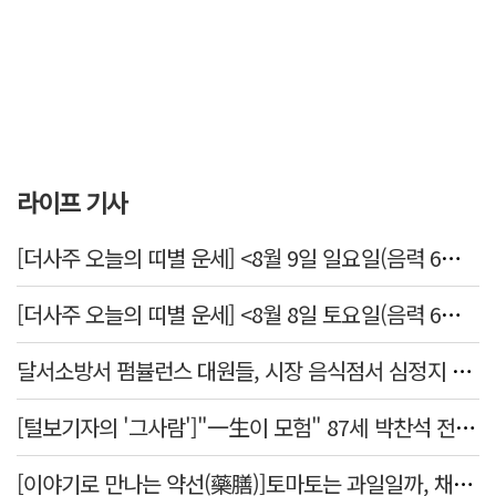
라이프 기사
[더사주 오늘의 띠별 운세] <8월 9일 일요일(음력 6월27일)>
[더사주 오늘의 띠별 운세] <8월 8일 토요일(음력 6월26일)>
달서소방서 펌뷸런스 대원들, 시장 음식점서 심정지 환자 생명 살려
[털보기자의 '그사람']"一生이 모험" 87세 박찬석 전 경북대 총장
[이야기로 만나는 약선(藥膳)]토마토는 과일일까, 채소일까