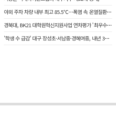
야외 주차 차량 내부 최고 85.5℃…폭염 속 온열질환·차량 방치사고 주의보
경북대, BK21 대학원혁신지원사업 연차평가 '최우수'… 6년 연속 사업비 증액
'학생 수 급감' 대구 장성초·서남중·경혜여중, 내년 3월 인근 학교와 통합