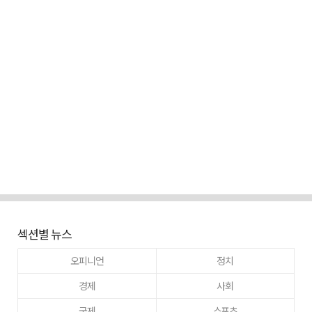
섹션별 뉴스
오피니언
정치
경제
사회
국제
스포츠