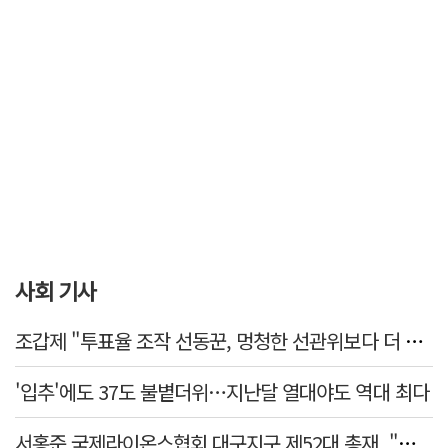
사회 기사
조갑제 "투표율 조작 선동꾼, 멍청한 선관위보다 더 나빠…부정선거, 불가능"
'입추'에도 37도 불볕더위…지난달 열대야도 역대 최다
서홍준 국제라이온스협회 대구지구 제52대 총재, "지역사회 모두가 웃는 날까지 봉사"