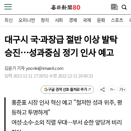
최신
오피니언
정치
사회
경제
국제
문화
스포츠
대구시 국·과장급 절반 이상 발탁
승진…성과중심 정기 인사 예고
김윤기 기자
yoonki@imaeil.com
입력 2022-12-11 17:30:52 수정 2022-12-11 20:43:23
구글 검색 선호 출처로 추가
홍준표 시장 인사 혁신 예고 "철저한 성과 위주, 평
등하고 투명하게"
여성·소수·소외 직렬 우대…부서 순한 앞당겨 비리