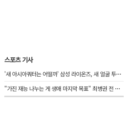
스포츠 기사
'새 아시아쿼터는 어떨까' 삼성 라이온즈, 새 얼굴 투수 미야모리 영입
"가진 재능 나누는 게 생애 마지막 목표" 최병권 전 대구체고 복싱 감독