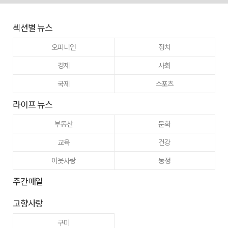
섹션별 뉴스
오피니언
정치
경제
사회
국제
스포츠
라이프 뉴스
부동산
문화
교육
건강
이웃사랑
동정
주간매일
고향사랑
구미