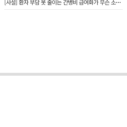
[사설] 환자 부담 못 줄이는 간병비 급여화가 무슨 소용인가