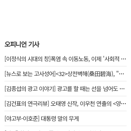
오피니언 기사
[이정식의 시대의 창]폭염 속 이동노동, 이제 '사회적 위험 관리'로 전환할 때
[뉴스로 보는 고사성어]<32>상전벽해(桑田碧海), "뽕나무밭이 푸른 바다가 되었다."
[김종섭의 광고 이야기] 광고를 할 때는 선을 넘어도 좋습니다.
[김건표의 연극리뷰] 오태영 신작, 이우천 연출의 <양은 양순하다>"국민을 온순한 양으로 길들이는 전체주의적 정치의 알레고리"
[야고부-이호준] 대통령 말의 무게