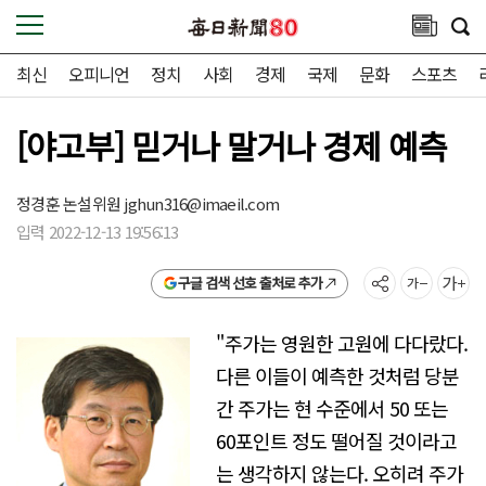
최신
오피니언
정치
사회
경제
국제
문화
스포츠
[야고부] 믿거나 말거나 경제 예측
정경훈 논설위원
jghun316@imaeil.com
입력 2022-12-13 19:56:13
구글 검색 선호 출처로 추가
"주가는 영원한 고원에 다다랐다.
다른 이들이 예측한 것처럼 당분
간 주가는 현 수준에서 50 또는
60포인트 정도 떨어질 것이라고
는 생각하지 않는다. 오히려 주가