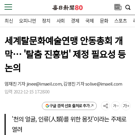
최신
오피니언
정치
사회
경제
국제
문화
스포츠
세계탈문화예술연맹 안동총회 개
막… '탈춤 진흥법' 제정 필요성 등
논의
엄재진 기자
jinee@imaeil.com,
김영진 기자
solive@imaeil.com
입력 2022-12-15 17:28:00
구글 검색 선호 출처로 추가
'천의 얼굴, 인류(人類)를 위한 몸짓'이라는 주제로
열려