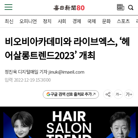
최신
오피니언
정치
사회
경제
국제
문화
스포츠
비오비아카데미와 라이브엑스, ‘헤
어살롱트렌드2023’ 개최
정진욱 디지털매일 기자
jinuk@imaeil.com
입력 2022-12-19 15:30:00
구글 검색 선호 출처로 추가