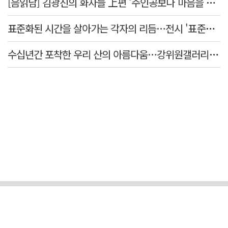
[음읽남] 김광진의 화자들 上편 '주인공보다 마음을 쓴 사람'
표준화된 시간을 살아가는 각자의 리듬…전시 '표준시차'
수십년간 포착한 우리 산의 아름다움…강위원갤러리 '팔공·지리展' 개최