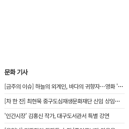
문화 기사
[금주의 이슈] 하늘의 외계인, 바다의 귀향자…영화 '호프'와 '오디세이'
[차 한 잔] 최현묵 중구도심재생문화재단 신임 상임이사 "서문시장·경상감영 등 지역 자원 활용…문화의 일상화"
'인간시장' 김홍신 작가, 대구도서관서 특별 강연