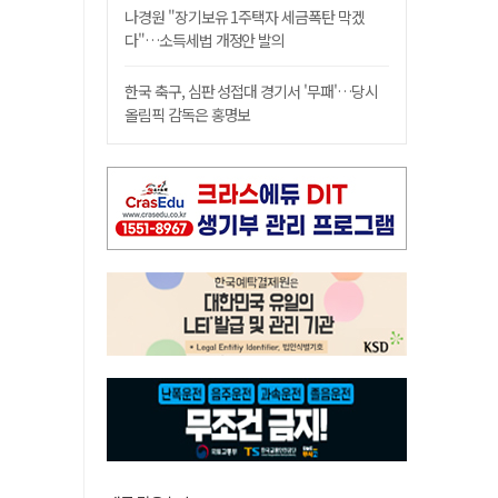
나경원 "장기보유 1주택자 세금폭탄 막겠
다"…소득세법 개정안 발의
한국 축구, 심판 성접대 경기서 '무패'…당시
올림픽 감독은 홍명보