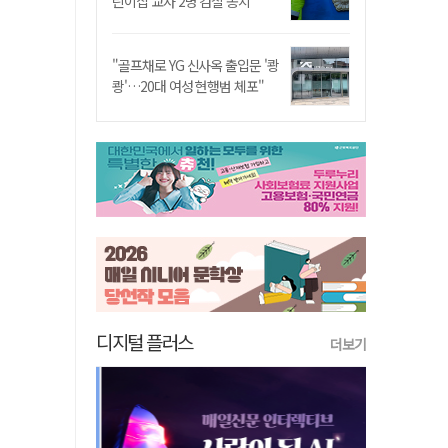
린이집 교사 2명 검찰 송치
"골프채로 YG 신사옥 출입문 '쾅
쾅'…20대 여성 현행범 체포"
디지털 플러스
더보기