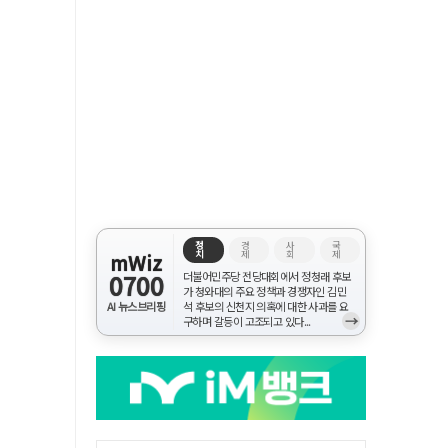
정
경
사
국
치
제
회
제
mWiz
0700
더불어민주당 전당대회에서 정청래 후보
가 청와대의 주요 정책과 경쟁자인 김민
AI 뉴스브리핑
석 후보의 신천지 의혹에 대한 사과를 요
→
구하며 갈등이 고조되고 있다...