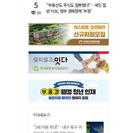
"부동산도 주식도 잘못했다"…국민 절
반 이상, 정부 경제정책 '부정'
10
이슈&뉴스
"3세 아동 학대"…대구 북구 어