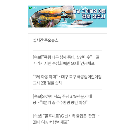
실시간 주요뉴스
[속보]"폭행 너무 심해 중태, 살인미수"…길
거리서 지인 수십회 때린 50대 '긴급체포'
"3세 아동 학대"…대구 북구 국공립어린이집
교사 2명 검찰 송치
[속보]SK하이닉스, 주당 375원 분기 배
당…"3분기 중 주주환원 방안 확정"
[속보] "골프채로 YG 신사옥 출입문 '쾅쾅'…
20대 여성 현행범 체포"