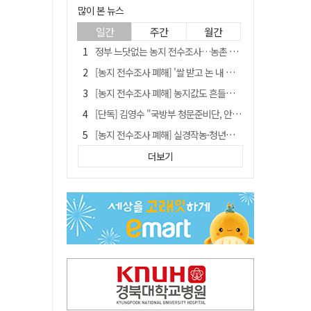
많이 본 뉴스
일간
주간
월간
정부 느닷없는 농지 전수조사…농촌 들쑤시는 '경자유전'의 칼날
[농지 전수조사 폐해] '쌀 받고 논 내 준' 도지농 이제 어쩌나?
[농지 전수조사 폐해] 농지값도 흔들리나…"도지 막히면 헐값 매물 나올 수도"
[단독] 김영수 "국방부 청문준비단, 안규백 탈영 알고있었다"
[농지 전수조사 폐해] 실경작농·청년농 부담도 커진다
[기고] 대구 미래는 금호강·팔공산에 있다
더보기
청도군정 '두 시어머니'가 되어서는 안된다
타는 목마름 청도, 해 저문 저수지 둑에 군수가 서 있었다
"상법개정해도 주주가 '봉'"…하이닉스 솔리다임 상장설에 술렁[개미와글와글]
임시휴업 들어갔던 홈플러스 영주점, 7일 영업 재개…지하 1층만 운영