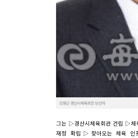
강영근 경산시체육회장 당선자
그는 ▷경산시체육회관 건립 ▷체
재정 확립▷찾아오는 체육 인