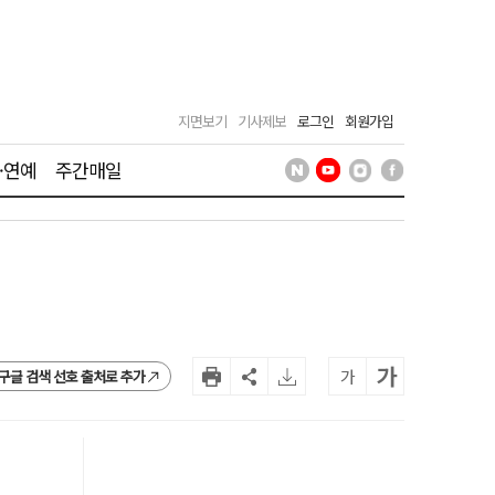
지면보기
기사제보
로그인
회원가입
·연예
주간매일
가
가
구글 검색 선호 출처로 추가