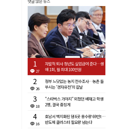
댓글 많은 뉴스
자발적 퇴사 청년도 실업급여 준다…생
애 1회, 월 최대 100만원
27
정부 느닷없는 농지 전수조사…농촌 들
쑤시는 '경자유전'의 칼날
26
"스타벅스 가야지" 외쳤던 배재고 학생
2명, 결국 중징계
18
호남서 백지화된 댐 6곳 용수량 69만t…
반도체 클러스터 필요량 넘는다
16