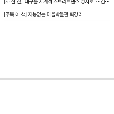
[차 한 잔]"대구를 세계적 스트리트댄스 성지로"…김민중 대구경북스트릿댄스협회장
[주목 이 책] 지붕없는 마을박물관 퇴강리