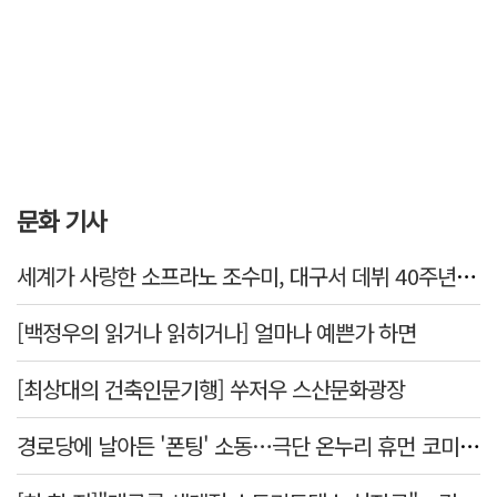
문화 기사
세계가 사랑한 소프라노 조수미, 대구서 데뷔 40주년 기념 무대
[백정우의 읽거나 읽히거나] 얼마나 예쁜가 하면
[최상대의 건축인문기행] 쑤저우 스산문화광장
경로당에 날아든 '폰팅' 소동…극단 온누리 휴먼 코미디 연극, 19일 개막