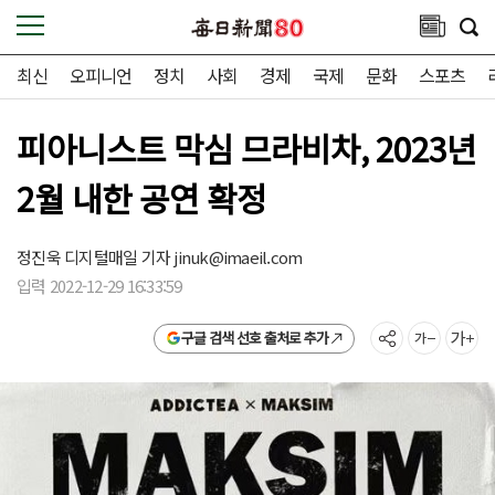
최신
오피니언
정치
사회
경제
국제
문화
스포츠
피아니스트 막심 므라비차, 2023년
2월 내한 공연 확정
정진욱 디지털매일 기자
jinuk@imaeil.com
입력 2022-12-29 16:33:59
구글 검색 선호 출처로 추가