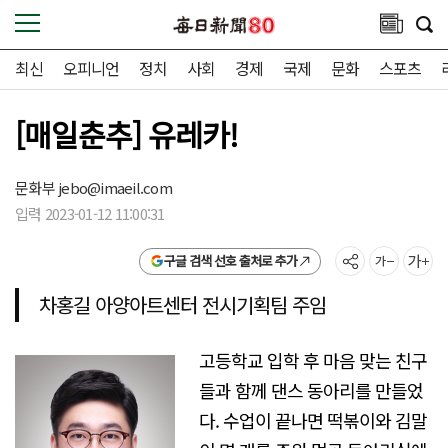
최신
오피니언
정치
사회
경제
국제
문화
스포츠
[매일춘추] 유레카!
문화부
jebo@imaeil.com
입력 2023-01-12 11:00:31
구글 검색 선호 출처로 추가
차홍길 아양아트센터 전시기획팀 주임
고등학교 입학 후 마음 맞는 친구
들과 함께 댄스 동아리를 만들었
다. 수업이 끝나면 떡볶이와 김말