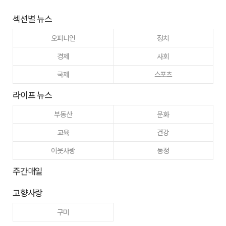
섹션별 뉴스
오피니언
정치
경제
사회
국제
스포츠
라이프 뉴스
부동산
문화
교육
건강
이웃사랑
동정
주간매일
고향사랑
구미