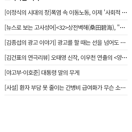
[이정식의 시대의 창]폭염 속 이동노동, 이제 '사회적 위험 관리'로 전환할 때
[뉴스로 보는 고사성어]<32>상전벽해(桑田碧海), "뽕나무밭이 푸른 바다가 되었다."
[김종섭의 광고 이야기] 광고를 할 때는 선을 넘어도 좋습니다.
[김건표의 연극리뷰] 오태영 신작, 이우천 연출의 <양은 양순하다>"국민을 온순한 양으로 길들이는 전체주의적 정치의 알레고리"
[야고부-이호준] 대통령 말의 무게
[사설] 환자 부담 못 줄이는 간병비 급여화가 무슨 소용인가