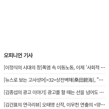
오피니언 기사
[이정식의 시대의 창]폭염 속 이동노동, 이제 '사회적 위험 관리'로 전환할 때
[뉴스로 보는 고사성어]<32>상전벽해(桑田碧海), "뽕나무밭이 푸른 바다가 되었다."
[김종섭의 광고 이야기] 광고를 할 때는 선을 넘어도 좋습니다.
[김건표의 연극리뷰] 오태영 신작, 이우천 연출의 <양은 양순하다>"국민을 온순한 양으로 길들이는 전체주의적 정치의 알레고리"