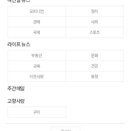
오피니언
정치
경제
사회
국제
스포츠
라이프 뉴스
부동산
문화
교육
건강
이웃사랑
동정
주간매일
고향사랑
구미