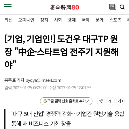
최신
오피니언
정치
사회
경제
국제
문화
스포츠
[기업, 기업인!] 도건우 대구TP 원
장 "中企·스타트업 전주기 지원해
야"
홍준표 기자
pyoya@imaeil.com
입력 2023-01-25 06:30:00 수정 2023-01-25 18:01:55
구글 검색 선호 출처로 추가
'대구 5대 산업' 경쟁력 강화…기업간 원천기술 융합
통해 새 비즈니스 기회 창출