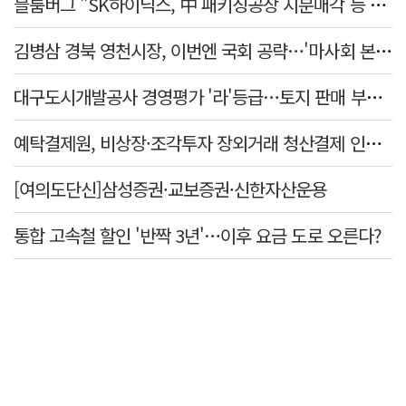
블룸버그 "SK하이닉스, 中 패키징공장 지분매각 등 검토"
김병삼 경북 영천시장, 이번엔 국회 공략…'마사회 본사 이전·광역교통망 확충' 요청
대구도시개발공사 경영평가 '라'등급…토지 판매 부진에 1년 만에 두 단계 '뚝'
예탁결제원, 비상장·조각투자 장외거래 청산결제 인프라 구축 착수…연내 가동
[여의도단신]삼성증권·교보증권·신한자산운용
통합 고속철 할인 '반짝 3년'…이후 요금 도로 오른다?