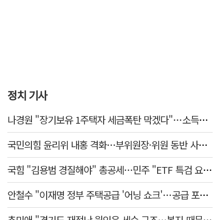
정치 기사
나경원 "장기보유 1주택자 세금폭탄 막겠다"…소득세법 개정안 발의
국민의힘 윤리위 내홍 격화…부위원장·위원 동반 사퇴 선언
국힘 "김용범 경질해야" 총공세…민주 "ETF 특검 요구는 마타도어"
안철수 "이재명 정부 주택공급 '어닝 쇼크'…공급 포기한 대통령"
추미애 "경기도 재정난 원인은 세수 구조…복지 때문 아냐"