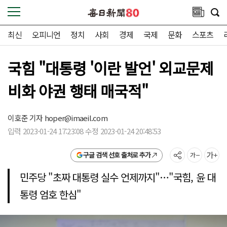
최신
오피니언
정치
사회
경제
국제
문화
스포츠
국힘 "대통령 '이란 발언' 외교문제
비화 야권 행태 매국적"
이호준 기자
hoper@imaeil.com
입력 2023-01-24 17:23:08 수정 2023-01-24 20:48:53
구글 검색 선호 출처로 추가
민주당 "초짜 대통령 실수 언제까지"…"국힘, 윤 대
통령 엄호 한심"