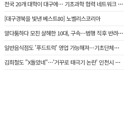
전국 20개 대학이 대구에… 기초과학 협력 네트워크 출범하다
[대구경북을 빛낸 베스트80] 노벨리스코리아
말다툼하다 모친 살해한 10대, 구속…범행 직후 반려견도 죽여
일반음식점도 '푸드트럭' 영업 가능해져…기초단체별 조례 개정 움직임
김희철도 "X돌았네"…'거꾸로 태극기 논란' 인천시 현수막, 이틀 만에 철거