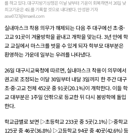
를 하고 있다. 대구지방기상청은 이날 낮부터 기온이 회복하면서 26일 낮
최고기온은 4도를 기록할 것으로 내다봤다. 안성완 기자
asw0727@imaeil.com
실내마스크 착용 의무가 해제되는 다음 주 대구에선 초·중·
고교 91곳이 겨울방학을 끝내고 개학을 맞는다. 3년 만에 학
교 교실에서 마스크를 벗을 수 있게 되자 학부모 대부분은
환영하는 가운데 일부는 우려를 나타냈다.
26일 대구시교육청에 따르면, 실내마스크 착용이 의무에서
권고로 조정되는 이달 30일부터 내달 3일까지 한 주간 대구
초·중·고교 전체 452곳 중 91곳(20.1%)이 개학한다. 이들 학
교 대부분은 1주일 안팎으로 등교한 뒤 다시 봄방학에 돌입
한다.
학교급별로 보면 ▷초등학교 233곳 중 5곳(2.1%) ▷중학교
125곳 중 46곳(36.8%) ▷고등학교 94곳 중 40곳(42.6%) 등