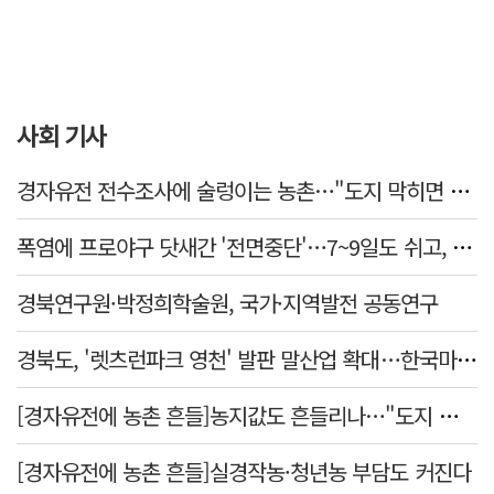
사회 기사
경자유전 전수조사에 술렁이는 농촌…"도지 막히면 농지값도 흔들"
폭염에 프로야구 닷새간 '전면중단'…7~9일도 쉬고, 11일 재개
경북연구원·박정희학술원, 국가·지역발전 공동연구
경북도, '렛츠런파크 영천' 발판 말산업 확대…한국마사회 유치도 총력
[경자유전에 농촌 흔들]농지값도 흔들리나…"도지 막히면 헐값 매물 나올 수도"
[경자유전에 농촌 흔들]실경작농·청년농 부담도 커진다