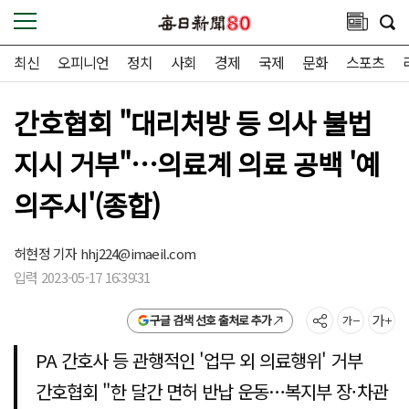
최신
오피니언
정치
사회
경제
국제
문화
스포츠
간호협회 "대리처방 등 의사 불법
지시 거부"…의료계 의료 공백 '예
의주시'(종합)
허현정 기자
hhj224@imaeil.com
입력 2023-05-17 16:39:31
구글 검색 선호 출처로 추가
PA 간호사 등 관행적인 '업무 외 의료행위' 거부
간호협회 "한 달간 면허 반납 운동…복지부 장·차관