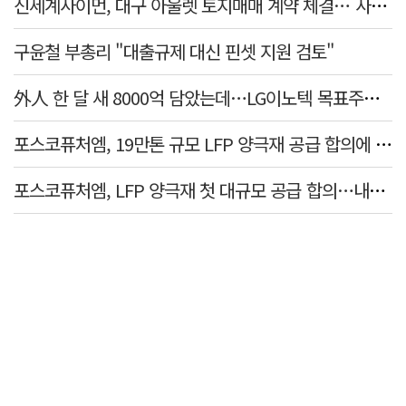
신세계사이먼, 대구 아울렛 토지매매 계약 체결… 사업 본궤도
구윤철 부총리 "대출규제 대신 핀셋 지원 검토"
外人 한 달 새 8000억 담았는데…LG이노텍 목표주가는 왜 엇갈릴까
포스코퓨처엠, 19만톤 규모 LFP 양극재 공급 합의에 3%대 강세
포스코퓨처엠, LFP 양극재 첫 대규모 공급 합의…내년부터 6년간 19만t