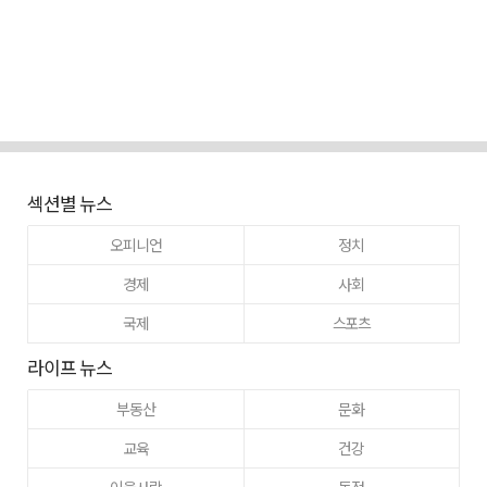
섹션별 뉴스
오피니언
정치
경제
사회
국제
스포츠
라이프 뉴스
부동산
문화
교육
건강
이웃사랑
동정