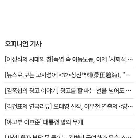
오피니언 기사
[이정식의 시대의 창]폭염 속 이동노동, 이제 '사회적 위험 관리'로 전환할 때
[뉴스로 보는 고사성어]<32>상전벽해(桑田碧海), "뽕나무밭이 푸른 바다가 되었다."
[김종섭의 광고 이야기] 광고를 할 때는 선을 넘어도 좋습니다.
[김건표의 연극리뷰] 오태영 신작, 이우천 연출의 <양은 양순하다>"국민을 온순한 양으로 길들이는 전체주의적 정치의 알레고리"
[야고부-이호준] 대통령 말의 무게
[사설] 환자 부담 못 줄이는 간병비 급여화가 무슨 소용인가