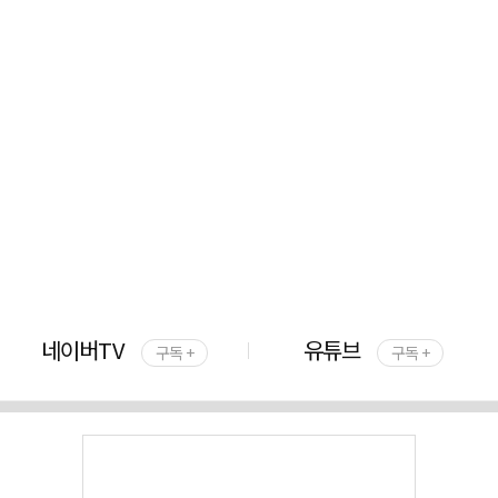
네이버TV
유튜브
구독 +
구독 +